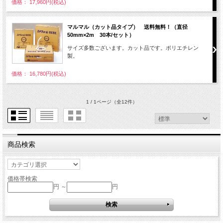
価格： 17,960円(税込)
マルマル（カット品タイプ） 送料無料！（直径
50mm×2m 30本/セット）
サイズ多数ございます。カット品です。ポリエチレン
製。
価格： 16,780円(税込)
1 / 1ページ
（全12件）
商品検索
価格帯検索
円 ～
円