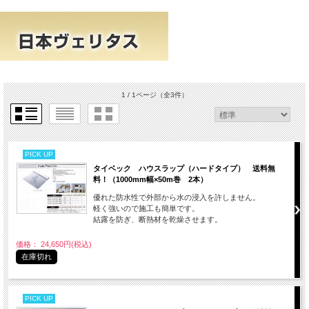
1 / 1ページ
（全3件）
PICK UP
タイベック ハウスラップ（ハードタイプ） 送料無
料！（1000mm幅×50m巻 2本）
優れた防水性で外部から水の浸入を許しません。
軽く強いので施工も簡単です。
結露を防ぎ、断熱材を乾燥させます。
価格： 24,650円(税込)
在庫切れ
PICK UP