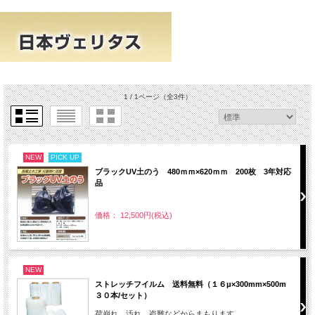
1 / 1ページ
（全3件）
NEW
PICK UP
ブラックUV土のう 480ｍｍ×620ｍｍ 200枚 3年対応
品
価格： 12,500円(税込)
NEW
ストレッチフイルム 送料無料（１６μ×300mm×500m
３０本/セット）
荷崩れ、汚れ、盗難などからまもります。