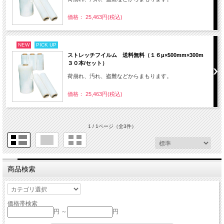
価格： 25,463円(税込)
NEW
PICK UP
ストレッチフイルム 送料無料（１６μ×500mm×300m
３０本/セット）
荷崩れ、汚れ、盗難などからまもります。
価格： 25,463円(税込)
1 / 1ページ
（全3件）
商品検索
価格帯検索
円 ～
円