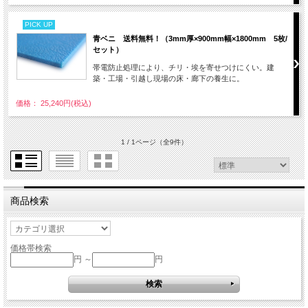
PICK UP
青ベニ 送料無料！（3mm厚×900mm幅×1800mm 5枚/
セット）
帯電防止処理により、チリ・埃を寄せつけにくい。建
築・工場・引越し現場の床・廊下の養生に。
価格： 25,240円(税込)
1 / 1ページ
（全9件）
商品検索
価格帯検索
円 ～
円