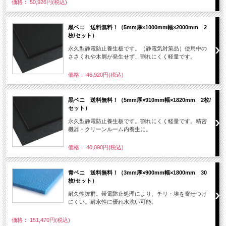
価格： 50,926円(税込)
黒ベニ 送料無料！（5mm厚×1000mm幅×2000mm 2
枚/セット）
永久型静電防止養生板です。（静電気対策品）使用中の
ささくれや木屑が発生せず、割れにくく軽量です。
価格： 46,920円(税込)
黒ベニ 送料無料！（5mm厚×910mm幅×1820mm 2枚/
セット）
永久型静電防止養生板です。割れにくく軽量です。精密
機器・クリーンルーム内養生に。
価格： 40,090円(税込)
青ベニ 送料無料！（3mm厚×900mm幅×1800mm 30
枚/セット）
耐久性抜群。帯電防止処理により、チリ・埃を寄せつけ
にくい。耐水性に優れ水洗い可能。
価格： 151,470円(税込)