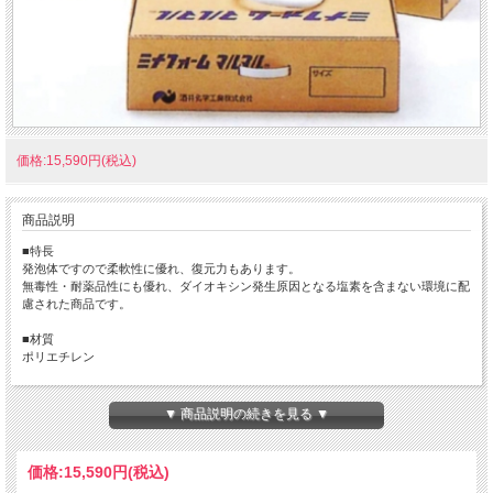
価格:15,590円(税込)
商品説明
■特長
発泡体ですので柔軟性に優れ、復元力もあります。
無毒性・耐薬品性にも優れ、ダイオキシン発生原因となる塩素を含まない環境に配
慮された商品です。
■材質
ポリエチレン
■用途
目地のバックアップ材
▼ 商品説明の続きを見る ▼
価格:
15,590円
(税込)