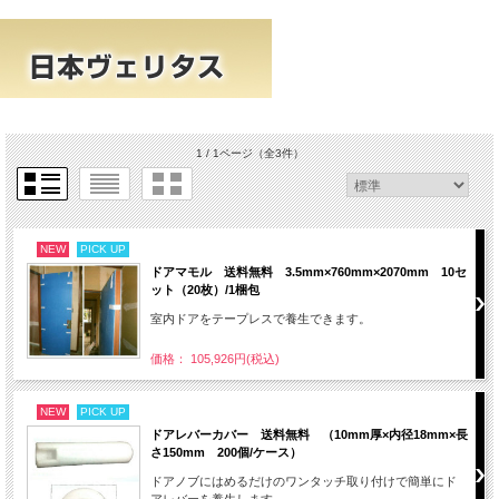
1 / 1ページ
（全3件）
NEW
PICK UP
ドアマモル 送料無料 3.5mm×760mm×2070mm 10セ
ット（20枚）/1梱包
室内ドアをテープレスで養生できます。
価格： 105,926円(税込)
NEW
PICK UP
ドアレバーカバー 送料無料 （10mm厚×内径18mm×長
さ150mm 200個/ケース）
ドアノブにはめるだけのワンタッチ取り付けで簡単にド
アレバーを養生します。