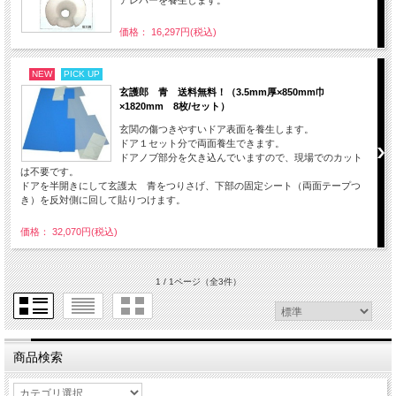
価格： 16,297円(税込)
NEW
PICK UP
玄護郎 青 送料無料！（3.5mm厚×850mm巾
×1820mm 8枚/セット）
玄関の傷つきやすいドア表面を養生します。
ドア１セット分で両面養生できます。
ドアノブ部分を欠き込んでいますので、現場でのカット
は不要です。
ドアを半開きにして玄護太 青をつりさげ、下部の固定シート（両面テープつ
き）を反対側に回して貼りつけます。
価格： 32,070円(税込)
1 / 1ページ
（全3件）
商品検索