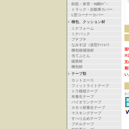
鉄筋・単管・H鋼ｶﾊﾞｰ
トラック・自動車カバー
L型コーナーカバー
梱包、クッション材
ミナフォーム
ミナパック
プチプチ
なみすぽ（波型ｸｯｼｮﾝ）
送
梱包箱補強材
※
当てぶとん
緩衝材
文
梱包材
発
テープ類
い
カットエース
フィットライトテープ
トラ模様テープ
お
布養生テープ
パイオランテープ
カモイ紙養生テープ
マスキングテープ
すべり止めテープ
ブチルテープ