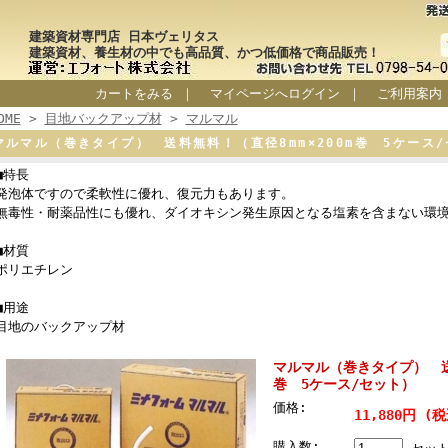
建築資材専門店 日本ヴェリタス
建築資材、養生材の中でも高品質、かつ低価格で商品販売！
カートをみる
｜
マイページへログイン
｜
ご利用案内
OME
>
目地バックアップ材
>
マルマル
マルマル（巻きタイプ） 送料無料！（直径8mm×200m巻 5ケース
■特長
発泡体ですので柔軟性に優れ、復元力もあります。
無毒性・耐薬品性にも優れ、ダイオキシン発生原因となる塩素を含まない環
■材質
ポリエチレン
■用途
目地のバックアップ材
マルマル（巻きタイプ） 送料
巻 5ケース/セット）
価格:
11,880円 (
購入数: