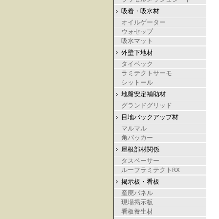
吸着・吸水材
オイルゲーター
ウォセップ
吸水マット
外壁下地材
タイベック
ラミテクトサーモ
シットール
地盤安定補助材
グランドグリッド
目地バックアップ材
マルマル
角バッカー
屋根部材関係
タスペーサー
ルーフラミテクトRX
掲示板・看板
産廃パネル
現場掲示板
看板養生材