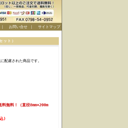
｜
お問い合せ
｜
サイトマップ
/セット）
境に配慮された商品です。
無料！（直径8mm×200m
税込)