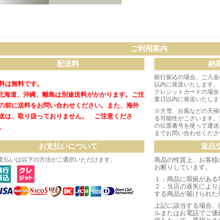
ご利用案内
配送料
納
銀行振込の場合、ご入金
料は無料です。
以内に発送いたします。
クレジットカードの場合
北海道、沖縄、離島は別途送料がかかります。
ご注
業日以内に発送いたしま
の前に送料をお問い合わせください。
また、海外
※大雪、台風などの天候
送は、取り扱っておりません。 ご注意くださ
る可能性がございます。
の伝票番号を使って運送
。
までお問い合わせくださ
お支払いについて
返品
支払いは以下の方法がご選択いただけます。
商品の性質上、お客様
お断りしています。
１．商品に瑕疵がある
２．当店の過失により
する商品が届けられた
上記に該当する場合、
ルまたはお電話でご連