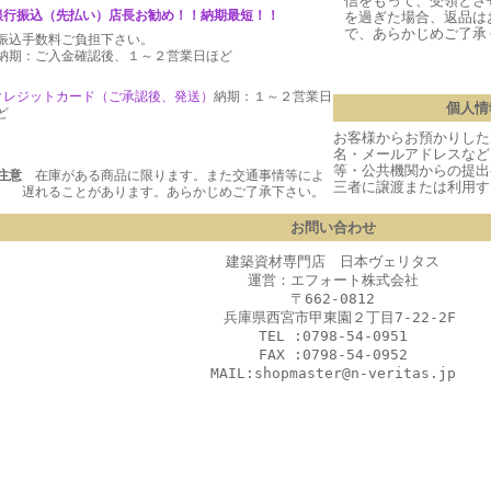
信をもって、受領とさ
銀行振込（先払い）店長お勧め！！納期最短！！
を過ぎた場合、返品は
で、あらかじめご了承
振込手数料ご負担下さい。
期：ご入金確認後、１～２営業日ほど
クレジットカード（ご承認後、発送
）
納期：１～２営業日
個人情
ど
お客様からお預かりした
名・メールアドレスなど
等・公共機関からの提出
注意
在庫がある商品に限ります。また交通事情等によ
三者に譲渡または利用す
 遅れることがあります。あらかじめご了承下さい。
お問い合わせ
建築資材専門店 日本ヴェリタス
運営：エフォート株式会社
〒662-0812
兵庫県西宮市甲東園２丁目7-22-2F
TEL :0798-54-0951
FAX :0798-54-0952
MAIL:shopmaster@n-veritas.jp