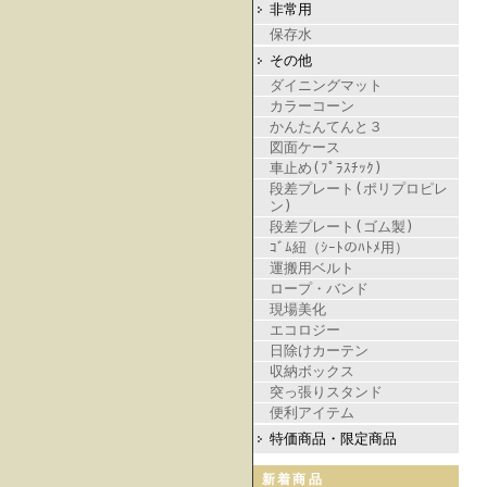
非常用
保存水
その他
ダイニングマット
カラーコーン
かんたんてんと３
図面ケース
車止め(ﾌﾟﾗｽﾁｯｸ)
段差プレート(ポリプロピレ
ン)
段差プレート(ゴム製)
ｺﾞﾑ紐（ｼｰﾄのﾊﾄﾒ用）
運搬用ベルト
ロープ・バンド
現場美化
エコロジー
日除けカーテン
収納ボックス
突っ張りスタンド
便利アイテム
特価商品・限定商品
新着商品