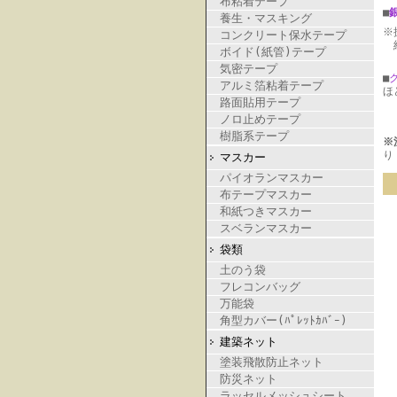
布粘着テープ
■
養生・マスキング
※
コンクリート保水テープ
納
ボイド(紙管)テープ
気密テープ
■
アルミ箔粘着テープ
ほ
路面貼用テープ
ノロ止めテープ
樹脂系テープ
※
り
マスカー
パイオランマスカー
布テープマスカー
和紙つきマスカー
スベランマスカー
袋類
土のう袋
フレコンバッグ
万能袋
角型カバー(ﾊﾟﾚｯﾄｶﾊﾞｰ)
建築ネット
塗装飛散防止ネット
防災ネット
ラッセルメッシュシート