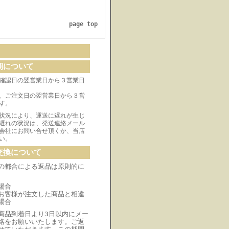
page top
期について
確認日の翌営業日から３営業日
、ご注文日の翌営業日から３営
す。
状況により、運送に遅れが生じ
遅れの状況は、発送連絡メール
会社にお問い合せ頂くか、当店
い。
交換について
の都合による返品は原則的に
場合
お客様が注文した商品と相違
場合
商品到着日より3日以内にメー
絡をお願いいたします。ご返