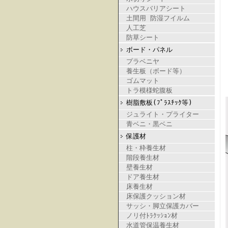
ハウスバリアシート
土間用 防湿フイルム
人工芝
防草シート
ボード・パネル
プラベニヤ
養生板（ボード等）
ゴムマット
トラ模様蛇腹板
樹脂敷板(ﾌﾟﾗｽﾁｯｸ等)
ジュライト・プライター
青ベニ・黒ベニ
保護材
柱・枠養生材
階段養生材
壁養生材
ドア養生材
床養生材
床保護クッション材
サッシ・脚立保護カバー
ノリ付ﾄﾗｸｯｼｮﾝ材
水道管保温養生材