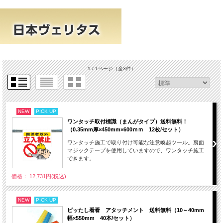
1 / 1ページ
（全3件）
NEW
PICK UP
ワンタッチ取付標識（まんがタイプ）送料無料！
（0.35mm厚×450mm×600ｍｍ 12枚/セット）
ワンタッチ施工で取り付け可能な注意喚起ツール。裏面
マジックテープを使用していますので、ワンタッチ施工
できます。
価格： 12,731円(税込)
NEW
PICK UP
ピッたし看看 アタッチメント 送料無料（10～40mm
幅×550mm 40本/セット）