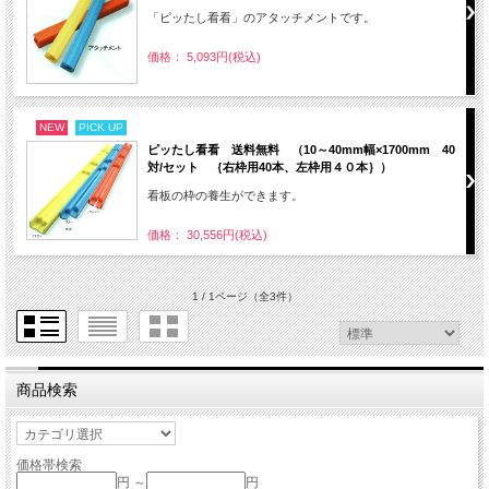
「ピッたし看看」のアタッチメントです。
価格： 5,093円(税込)
NEW
PICK UP
ピッたし看看 送料無料 （10～40mm幅×1700mm 40
対/セット ｛右枠用40本、左枠用４０本｝）
看板の枠の養生ができます。
価格： 30,556円(税込)
1 / 1ページ
（全3件）
商品検索
価格帯検索
円 ～
円