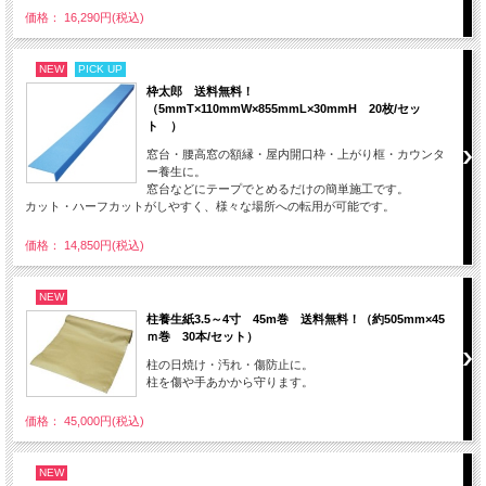
価格： 16,290円(税込)
NEW
PICK UP
枠太郎 送料無料！
（5mmT×110mmW×855mmL×30mmH 20枚/セッ
ト ）
窓台・腰高窓の額縁・屋内開口枠・上がり框・カウンタ
ー養生に。
窓台などにテープでとめるだけの簡単施工です。
カット・ハーフカットがしやすく、様々な場所への転用が可能です。
価格： 14,850円(税込)
NEW
柱養生紙3.5～4寸 45m巻 送料無料！（約505mm×45
ｍ巻 30本/セット）
柱の日焼け・汚れ・傷防止に。
柱を傷や手あかから守ります。
価格： 45,000円(税込)
NEW