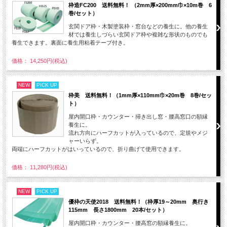
枠造FC200 送料無料！ （2mm厚×200mm巾×10m巻 6
巻/セット）
玄関ドア枠・木製塗装枠・窓台などの養生に。他の養生
材では養生しづらい玄関ドア枠や複雑な形状のものでも
養生できます。裏面に養生用粘着テープ付き。
価格： 14,250円(税込)
NEW
PICK UP
枠美 送料無料！（1mm厚×110mm巾×20m巻 8巻/セッ
ト）
屋内開口枠・カウンター・掃き出し窓・腰高窓口の額縁
養生に。
流れ方向にハーフカットが入っているので、定規やメジ
ャーいらず。
両端にハーフカットがはいっているので、折り曲げて使用できます。
価格： 11,280円(税込)
NEW
PICK UP
優枠の天使2018 送料無料！（枠厚19～20mm 奥行き
115mm 長さ1800mm 20本/セット）
屋内開口枠・カウンター・腰高窓の額縁養生に。