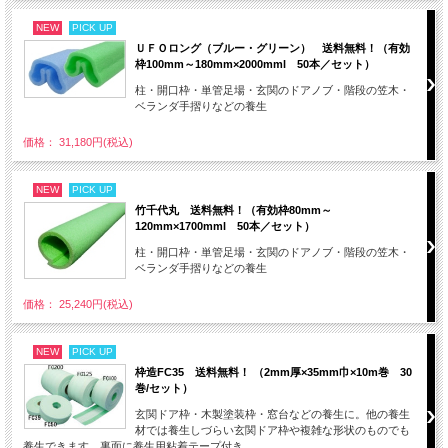
NEW
PICK UP
ＵＦＯロング（ブルー・グリーン） 送料無料！（有効
枠100mm～180mm×2000mml 50本／セット）
柱・開口枠・単管足場・玄関のドアノブ・階段の笠木・
ベランダ手摺りなどの養生
価格： 31,180円(税込)
NEW
PICK UP
竹千代丸 送料無料！（有効枠80mm～
120mm×1700mml 50本／セット）
柱・開口枠・単管足場・玄関のドアノブ・階段の笠木・
ベランダ手摺りなどの養生
価格： 25,240円(税込)
NEW
PICK UP
枠造FC35 送料無料！ （2mm厚×35mm巾×10m巻 30
巻/セット）
玄関ドア枠・木製塗装枠・窓台などの養生に。他の養生
材では養生しづらい玄関ドア枠や複雑な形状のものでも
養生できます。裏面に養生用粘着テープ付き。