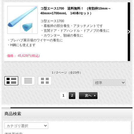
コ型エース1700 送料無料！ (有効枠10mm～
40mm×1700mmL 140本/セット）
コ型エース1700
・看板枠の部分養生・アタッチメントです
・玄関ドア・ドアハンドル・ドアノブの養生に
・カウンター、額縁の養生に
・プレハブ展示場のワイヤーの養生に
・H鋼にも使えます
価格： 45,629円(税込)
1 / 2ページ
（全23件）
1
2
次へ
商品検索