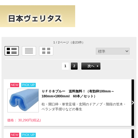
1 / 2ページ
（全23件）
1
2
次へ
NEW
PICK UP
ＵＦＯ８ブルー 送料無料！（有効枠100mm～
180mm×1800mml 60本／セット）
柱・開口枠・単管足場・玄関のドアノブ・階段の笠木・
ベランダ手摺りなどの養生
価格： 30,290円(税込)
NEW
PICK UP