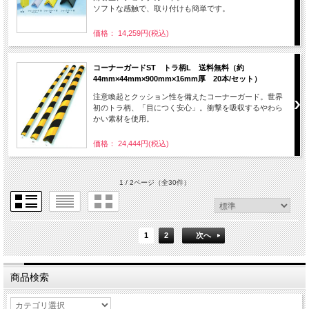
ソフトな感触で、取り付けも簡単です。
価格： 14,259円(税込)
コーナーガードST トラ柄L 送料無料（約
44mm×44mm×900mm×16mm厚 20本/セット）
注意喚起とクッション性を備えたコーナーガード。世界
初のトラ柄、「目につく安心」。衝撃を吸収するやわら
かい素材を使用。
価格： 24,444円(税込)
1 / 2ページ
（全30件）
1
2
次へ
商品検索