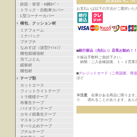
お支払いにつ
鉄筋・単管・H鋼ｶﾊﾞｰ
お支払いは以下の方法がご選択いた
トラック・自動車カバー
L型コーナーカバー
梱包、クッション材
ミナフォーム
ミナパック
プチプチ
なみすぽ（波型ｸｯｼｮﾝ）
■
銀行振込（先払い）店長お勧め！
梱包箱補強材
※振込手数料ご負担下さい。
当てぶとん
納期：ご入金確認後、１～２営業
緩衝材
梱包材
■
クレジットカード（ご承認後、発
ほど
テープ類
カットエース
フィットライトテープ
※注意
在庫がある商品に限ります
トラ模様テープ
り 遅れることがあります。あら
布養生テープ
パイオランテープ
カモイ紙養生テープ
マスキングテープ
すべり止めテープ
ブチルテープ