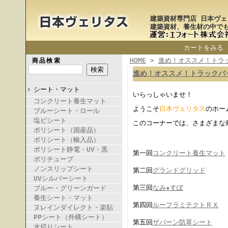
建築資材専門店 日本ヴェ
建築資材、養生材の中で
カートをみる
HOME
>
進め！オススメ！トラ
商品検索
進め！オススメ！トラックバ
シート・マット
いらっしゃいませ！
コンクリート養生マット
ようこそ
日本ヴェリタス
のホー
ブルーシート・ロール
塩ビシート
このコーナーでは、さまざまな
ポリシート（国産品）
ポリシート（輸入品）
ポリシート静電・UV・黒
第一回
コンクリート養生マット
ポリチューブ
ノンスリップシート
第二回
グランドグリッド
UVシルバーシート
第三回
なみ★すぽ
ブルー・グリーンガード
養生シート・マット
第四回
ルーフラミテクトＲＸ
ヌレインダイレクト・楽貼
PPシート（外構シート）
第五回
ザバーン防草シート
水切りシート