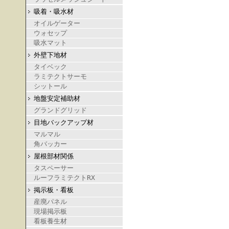
吸着・吸水材
オイルゲーター
ウォセップ
吸水マット
外壁下地材
タイベック
ラミテクトサーモ
シットール
地盤安定補助材
グランドグリッド
目地バックアップ材
マルマル
角バッカー
屋根部材関係
タスペーサー
ルーフラミテクトRX
掲示板・看板
産廃パネル
現場掲示板
看板養生材