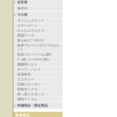
非常用
保存水
その他
ダイニングマット
カラーコーン
かんたんてんと３
図面ケース
車止め(ﾌﾟﾗｽﾁｯｸ)
段差プレート(ポリプロピレ
ン)
段差プレート(ゴム製)
ｺﾞﾑ紐（ｼｰﾄのﾊﾄﾒ用）
運搬用ベルト
ロープ・バンド
現場美化
エコロジー
日除けカーテン
収納ボックス
突っ張りスタンド
便利アイテム
特価商品・限定商品
新着商品