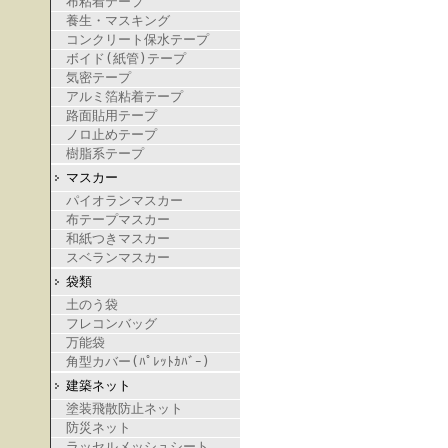
布粘着テープ
養生・マスキング
コンクリート保水テープ
ボイド(紙管)テープ
気密テープ
アルミ箔粘着テープ
路面貼用テープ
ノロ止めテープ
樹脂系テープ
マスカー
パイオランマスカー
布テープマスカー
和紙つきマスカー
スベランマスカー
袋類
土のう袋
フレコンバッグ
万能袋
角型カバー(ﾊﾟﾚｯﾄｶﾊﾞｰ)
建築ネット
塗装飛散防止ネット
防災ネット
ラッセルメッシュシート