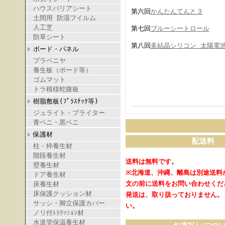
ハウスバリアシート
第六回
かんたんてんと３
土間用 防湿フイルム
人工芝
第七回
ブルーシートロール
防草シート
第八回
多結晶シリコン 太陽電
ボード・パネル
プラベニヤ
養生板（ボード等）
ゴムマット
トラ模様蛇腹板
樹脂敷板(ﾌﾟﾗｽﾁｯｸ等)
ジュライト・プライター
青ベニ・黒ベニ
保護材
配送料
柱・枠養生材
階段養生材
送料は無料です。
壁養生材
※北海道、沖縄、離島は別途送料
ドア養生材
文の前に送料をお問い合わせくだ
床養生材
床保護クッション材
発送は、取り扱っておりません。
サッシ・脚立保護カバー
い。
ノリ付ﾄﾗｸｯｼｮﾝ材
水道管保温養生材