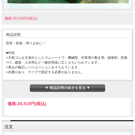
価格:28,519円(税込)
商品説明
防音・防振・滑り止めに！
■特長
○天然ゴムを主成分としたゴムシートで、機械類、作業簿の敷き用、緩衝剤、防振
ﾏｯﾄ、建築・土木用など一般的用途に広くもちいられています。
○厚みの幅広いバリエーションをそろえています。
○自重があり、テープで固定する必要がありません。
■材質
○天然ゴム
▼ 商品説明の続きを見る ▼
工事現場歩行用に、またイベント会場などに！
価格:
28,519円
(税込)
注文