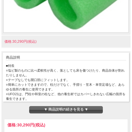
価格:30,290円(税込)
商品説明
■特長
○塩ビ製のものに比べ柔軟性が高く、落としても床を傷つけたり、商品自体が割れ
たりしません。
○テープなしでも開口部にフィットします。
○簡単にカットできますので、柱だけでなく、手摺り・笠木・単管足場など、あら
ゆる箇所の養生に使用できます。
○UFO21は、門柱や和室の柱など、他の養生材ではカバーしきれない広幅の箇所を
養生できます。
○布基礎の養生材しても使用できます。
▼ 商品説明の続きを見る ▼
■材質
○発砲ポリエチレン
価格:
30,290円
(税込)
■用途
○柱・開口枠・単管足場・玄関のドアノブ・階段の笠木・ベランダ手摺りなどの養