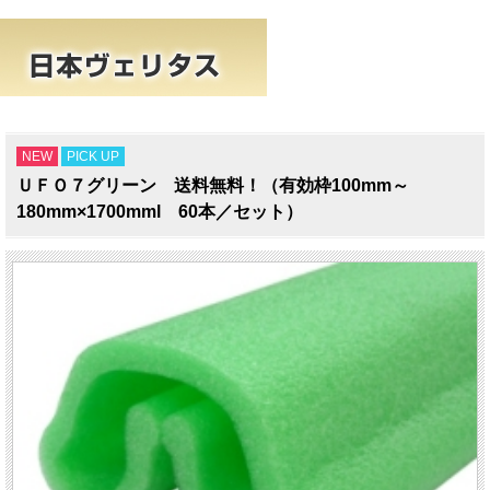
NEW
PICK UP
ＵＦＯ７グリーン 送料無料！（有効枠100mm～
180mm×1700mml 60本／セット）