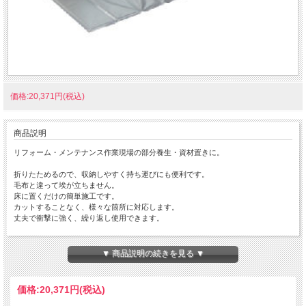
価格:20,371円(税込)
商品説明
リフォーム・メンテナンス作業現場の部分養生・資材置きに。
折りたためるので、収納しやすく持ち運びにも便利です。
毛布と違って埃が立ちません。
床に置くだけの簡単施工です。
カットすることなく、様々な箇所に対応します。
丈夫で衝撃に強く、繰り返し使用できます。
パタパタソフト：発泡ウレタン（表裏面ともPVCターポリン）
パタパタハード：プラベニ（表裏面ともPVCターポリン）
▼ 商品説明の続きを見る ▼
価格:
20,371円
(税込)