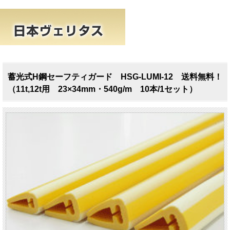
蓄光式H鋼セーフティガード HSG-LUMI-12 送料無料！
（11t,12t用 23×34mm・540g/m 10本/1セット）