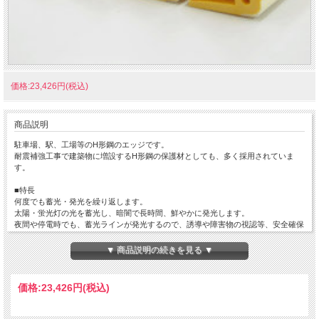
価格:23,426円(税込)
商品説明
駐車場、駅、工場等のH形鋼のエッジです。
耐震補強工事で建築物に増設するH形鋼の保護材としても、多く採用されていま
す。
■特長
何度でも蓄光・発光を繰り返します。
太陽・蛍光灯の光を蓄光し、暗闇で長時間、鮮やかに発光します。
夜間や停電時でも、蓄光ラインが発光するので、誘導や障害物の視認等、安全確保
に有効です。
蓄光材は本体と一体化した安心構造です。
▼ 商品説明の続きを見る ▼
蓄光材は樹脂製で本体と一体化していますので、テープ材とは異なり、剥がれる心
配がありません。
価格:
23,426円
(税込)
■材質
軟質塩化ビニル樹脂