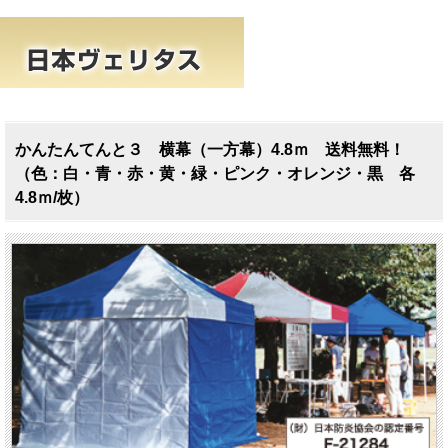
かんたんてんと３ 横幕（一方幕）4.8ｍ 送料無料！
（色：白・青・赤・黄・緑・ピンク・オレンジ・黒 各
4.8ｍ/枚）