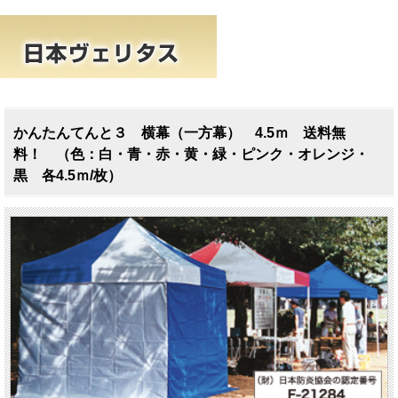
かんたんてんと３ 横幕（一方幕） 4.5ｍ 送料無
料！ （色：白・青・赤・黄・緑・ピンク・オレンジ・
黒 各4.5ｍ/枚）