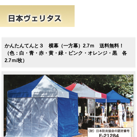
かんたんてんと３ 横幕（一方幕）2.7ｍ 送料無料！
（色：白・青・赤・黄・緑・ピンク・オレンジ・黒 各
2.7ｍ/枚）