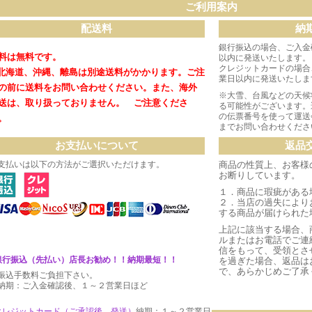
ご利用案内
配送料
納
銀行振込の場合、ご入金
料は無料です。
以内に発送いたします。
クレジットカードの場合
北海道、沖縄、離島は別途送料がかかります。
ご注
業日以内に発送いたしま
の前に送料をお問い合わせください。
また、海外
※大雪、台風などの天候
送は、取り扱っておりません。 ご注意くださ
る可能性がございます。
の伝票番号を使って運送
。
までお問い合わせくださ
お支払いについて
返品
支払いは以下の方法がご選択いただけます。
商品の性質上、お客様
お断りしています。
１．商品に瑕疵がある
２．当店の過失により
する商品が届けられた
上記に該当する場合、
ルまたはお電話でご連
信をもって、受領とさ
銀行振込（先払い）店長お勧め！！納期最短！！
を過ぎた場合、返品は
で、あらかじめご了承
振込手数料ご負担下さい。
期：ご入金確認後、１～２営業日ほど
クレジットカード（ご承認後、発送
）
納期：１～２営業日