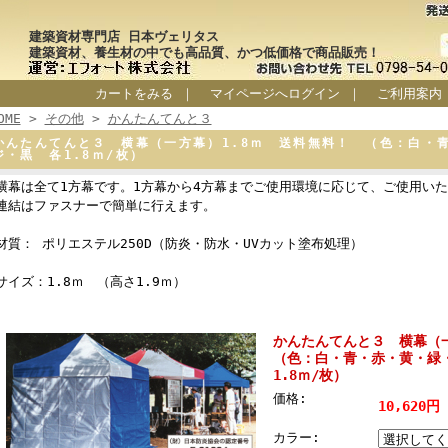
建築資材専門店 日本ヴェリタス
建築資材、養生材の中でも高品質、かつ低価格で商品販売！
カートをみる
｜
マイページへログイン
｜
ご利用案内
OME
>
その他
>
かんたんてんと３
かんたんてんと３ 横幕（一方幕）1.8ｍ 送料無料！ （色：白・
ジ・黒 各1.8ｍ/枚）
横幕は全て1方幕です。1方幕から4方幕までご使用環境に応じて、ご使用い
連結はファスナーで簡単に行えます。
材質： ポリエステル250D（防炎・防水・UVカット塗布処理）
サイズ：1.8ｍ （高さ1.9ｍ）
かんたんてんと３ 横幕（
（色：白・青・赤・黄・緑
1.8ｍ/枚）
価格:
10,620円
カラー: