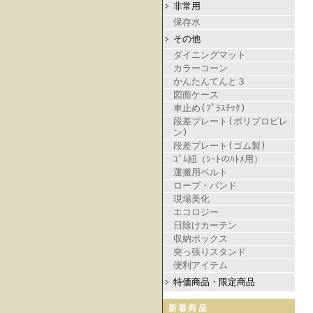
非常用
保存水
その他
ダイニングマット
カラーコーン
かんたんてんと３
図面ケース
車止め(ﾌﾟﾗｽﾁｯｸ)
段差プレート(ポリプロピレ
ン)
段差プレート(ゴム製)
ｺﾞﾑ紐（ｼｰﾄのﾊﾄﾒ用）
運搬用ベルト
ロープ・バンド
現場美化
エコロジー
日除けカーテン
収納ボックス
突っ張りスタンド
便利アイテム
特価商品・限定商品
新着商品