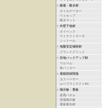
吸着・吸水材
オイルゲーター
ウォセップ
吸水マット
外壁下地材
タイベック
ラミテクトサーモ
シットール
地盤安定補助材
グランドグリッド
目地バックアップ材
マルマル
角バッカー
屋根部材関係
タスペーサー
ルーフラミテクトRX
掲示板・看板
産廃パネル
現場掲示板
看板養生材