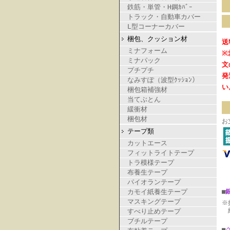
鉄筋・単管・H鋼ｶﾊﾞｰ
トラック・自動車カバー
L型コーナーカバー
梱包、クッション材
送
ミナフォーム
※
ミナパック
文
プチプチ
発
なみすぽ（波型ｸｯｼｮﾝ）
い
梱包箱補強材
当てぶとん
緩衝材
梱包材
お
テープ類
カットエース
フィットライトテープ
トラ模様テープ
布養生テープ
パイオランテープ
カモイ紙養生テープ
■
マスキングテープ
※
納
すべり止めテープ
ブチルテープ
■