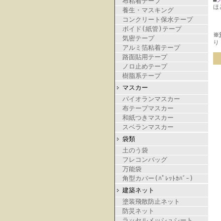
布粘着テープ
ほ
養生・マスキング
コンクリート保水テープ
ボイド(紙管)テープ
※
気密テープ
り
アルミ箔粘着テープ
路面貼用テープ
ノロ止めテープ
樹脂系テープ
マスカー
パイオランマスカー
布テープマスカー
和紙つきマスカー
スベランマスカー
袋類
土のう袋
フレコンバッグ
万能袋
角型カバー(ﾊﾟﾚｯﾄｶﾊﾞｰ)
建築ネット
塗装飛散防止ネット
防災ネット
ラッセルメッシュシート