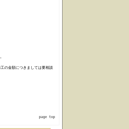
。
。
加工の金額につきましては要相談
page top