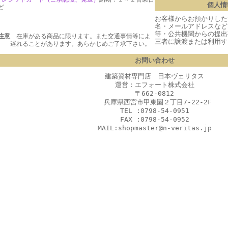
個人情
ど
お客様からお預かりした
名・メールアドレスなど
等・公共機関からの提出
注意
在庫がある商品に限ります。また交通事情等によ
三者に譲渡または利用す
 遅れることがあります。あらかじめご了承下さい。
お問い合わせ
建築資材専門店 日本ヴェリタス
運営：エフォート株式会社
〒662-0812
兵庫県西宮市甲東園２丁目7-22-2F
TEL :0798-54-0951
FAX :0798-54-0952
MAIL:shopmaster@n-veritas.jp