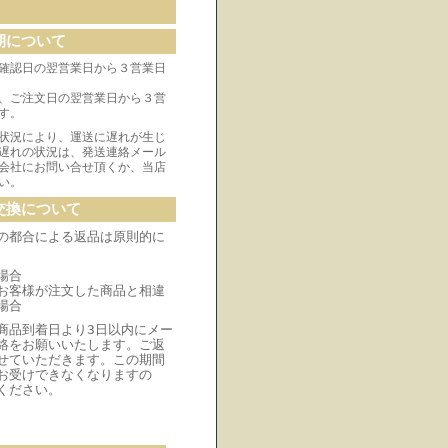
期について
確認日の翌営業日から３営業日
、ご注文日の翌営業日から３営
す。
状況により、運送に遅れが生じ
遅れの状況は、発送連絡メール
会社にお問い合せ頂くか、当店
い。
交換について
の都合による返品は原則的に
場合
お客様が注文した商品と相違
場合
商品到着日より3日以内にメー
絡をお願いいたします。ご返
せていただきます。この期間
お受けできなくなりますの
ください。