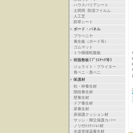
ハウスバリアシート
土間用 防湿フイルム
人工芝
防草シート
ボード・パネル
プラベニヤ
養生板（ボード等）
ゴムマット
トラ模様蛇腹板
樹脂敷板(ﾌﾟﾗｽﾁｯｸ等)
ジュライト・プライター
青ベニ・黒ベニ
保護材
柱・枠養生材
階段養生材
壁養生材
ドア養生材
床養生材
床保護クッション材
サッシ・脚立保護カバー
ノリ付ﾄﾗｸｯｼｮﾝ材
水道管保温養生材