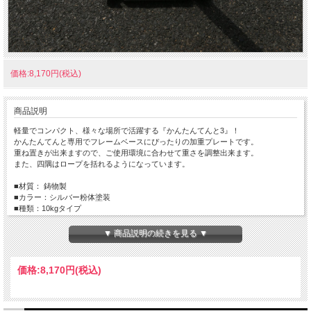
価格:8,170円(税込)
商品説明
軽量でコンパクト、様々な場所で活躍する『かんたんてんと3』！
かんたんてんと専用でフレームベースにぴったりの加重プレートです。
重ね置きが出来ますので、ご使用環境に合わせて重さを調整出来ます。
また、四隅はロープを括れるようになっています。
■材質： 鋳物製
■カラー：シルバー粉体塗装
■種類：10kgタイプ
▼ 商品説明の続きを見る ▼
価格:
8,170円
(税込)