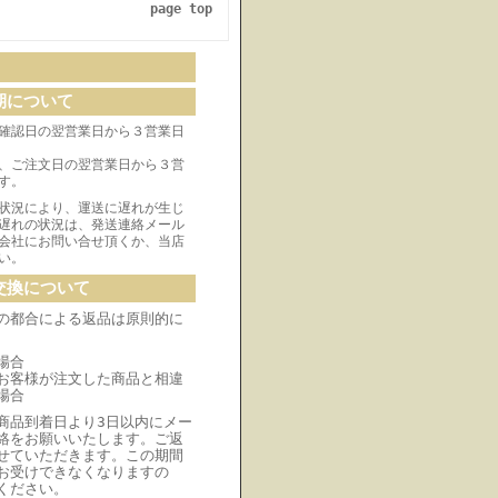
page top
期について
確認日の翌営業日から３営業日
、ご注文日の翌営業日から３営
す。
状況により、運送に遅れが生じ
遅れの状況は、発送連絡メール
会社にお問い合せ頂くか、当店
い。
交換について
の都合による返品は原則的に
場合
お客様が注文した商品と相違
場合
商品到着日より3日以内にメー
絡をお願いいたします。ご返
せていただきます。この期間
お受けできなくなりますの
ください。