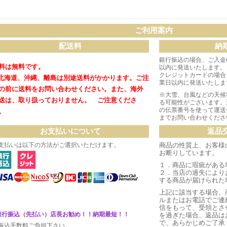
ご利用案内
配送料
納
銀行振込の場合、ご入金
料は無料です。
以内に発送いたします。
クレジットカードの場合
北海道、沖縄、離島は別途送料がかかります。
ご注
業日以内に発送いたしま
の前に送料をお問い合わせください。
また、海外
※大雪、台風などの天候
送は、取り扱っておりません。 ご注意くださ
る可能性がございます。
の伝票番号を使って運送
。
までお問い合わせくださ
お支払いについて
返品
支払いは以下の方法がご選択いただけます。
商品の性質上、お客様
お断りしています。
１．商品に瑕疵がある
２．当店の過失により
する商品が届けられた
上記に該当する場合、
ルまたはお電話でご連
信をもって、受領とさ
銀行振込（先払い）店長お勧め！！納期最短！！
を過ぎた場合、返品は
で、あらかじめご了承
振込手数料ご負担下さい。