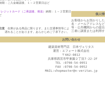
期：ご入金確認後、１～２営業日ほど
クレジットカード（ご承認後、発送
）
納期：１～２営業日
個人情
ど
お客様からお預かりした
名・メールアドレスなど
等・公共機関からの提出
注意
在庫がある商品に限ります。また交通事情等によ
三者に譲渡または利用す
 遅れることがあります。あらかじめご了承下さい。
お問い合わせ
建築資材専門店 日本ヴェリタス
運営：エフォート株式会社
〒662-0812
兵庫県西宮市甲東園２丁目7-22-2F
TEL :0798-54-0951
FAX :0798-54-0952
MAIL:shopmaster@n-veritas.jp