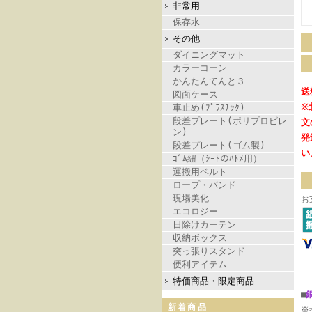
非常用
保存水
その他
ダイニングマット
カラーコーン
かんたんてんと３
送
図面ケース
※
車止め(ﾌﾟﾗｽﾁｯｸ)
段差プレート(ポリプロピレ
文
ン)
発
段差プレート(ゴム製)
い
ｺﾞﾑ紐（ｼｰﾄのﾊﾄﾒ用）
運搬用ベルト
ロープ・バンド
現場美化
お
エコロジー
日除けカーテン
収納ボックス
突っ張りスタンド
便利アイテム
特価商品・限定商品
■
新着商品
※