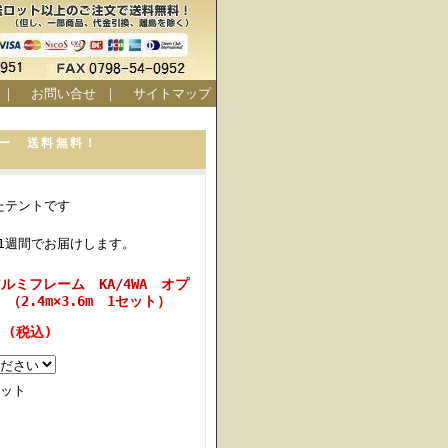
｜
お問い合せ
｜
サイトマップ
カラー 送料無料！
たテントです
1週間でお届けします。
ルミフレーム KA/4WA オプ
2.4m×3.6m 1セット）
円 (税込)
ット