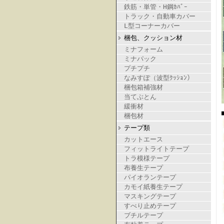
鉄筋・単管・H鋼ｶﾊﾞｰ
トラック・自動車カバー
L型コーナーカバー
梱包、クッション材
ミナフォーム
ミナパック
プチプチ
なみすぽ（波型ｸｯｼｮﾝ）
梱包箱補強材
当てぶとん
緩衝材
梱包材
テープ類
カットエース
フィットライトテープ
トラ模様テープ
布養生テープ
パイオランテープ
カモイ紙養生テープ
マスキングテープ
すべり止めテープ
ブチルテープ