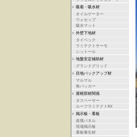
吸着・吸水材
オイルゲーター
ウォセップ
吸水マット
外壁下地材
タイベック
ラミテクトサーモ
シットール
地盤安定補助材
グランドグリッド
目地バックアップ材
マルマル
角バッカー
屋根部材関係
タスペーサー
ルーフラミテクトRX
掲示板・看板
産廃パネル
現場掲示板
看板養生材