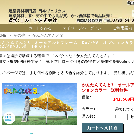
建築資材専門店 日本ヴェリタス
建築資材、養生材の中でも高品質、かつ低価格で商品販売！
カートをみる
｜
マイページへログイン
｜
ご利用案内
OME
>
その他
>
かんたんてんと３
かんたんてんと3 オールアルミフレーム KA/4WA オプション
（2.4m×3.6m 1セット）
様々な場所で活躍する軽量でコンパクトな『かんたんてんと３』！
組立・収納が60秒で完了、落下防止ロック付きの安全性と操作性を兼ね備え
このページでは、より個性を演出する５色を紹介しております。 受注後、約
かんたんてんと3 オールア
ションカラー 送料無料！ （
価格:
142,560
カラー:
購入数:
セ