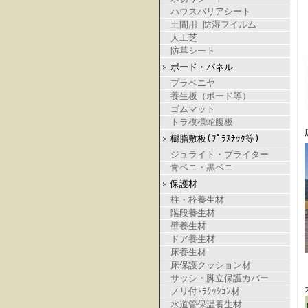
ハウスバリアシート
土間用 防湿フイルム
人工芝
防草シート
ボード・パネル
プラベニヤ
養生板（ボード等）
ゴムマット
トラ模様蛇腹板
樹脂敷板(ﾌﾟﾗｽﾁｯｸ等)
ジュライト・プライター
青ベニ・黒ベニ
保護材
柱・枠養生材
階段養生材
壁養生材
ドア養生材
床養生材
床保護クッション材
サッシ・脚立保護カバー
ノリ付ﾄﾗｸｯｼｮﾝ材
水道管保温養生材