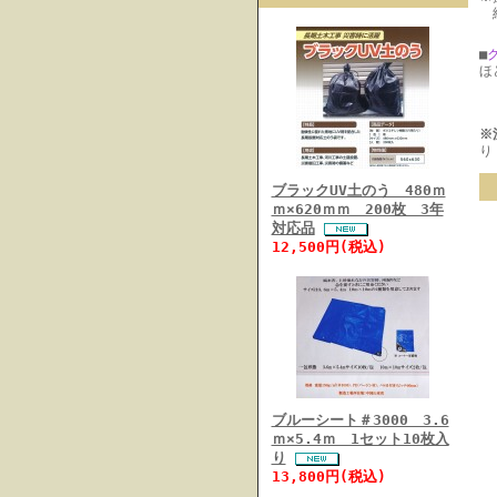
納
■
ほ
※
り
ブラックUV土のう 480ｍ
ｍ×620ｍｍ 200枚 3年
対応品
12,500円(税込)
ブルーシート＃3000 3.6
ｍ×5.4ｍ 1セット10枚入
り
13,800円(税込)