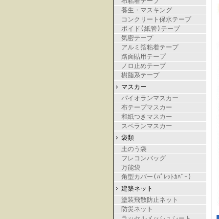
布粘着テープ
養生・マスキング
コンクリート保水テープ
ボイド(紙管)テープ
気密テープ
アルミ箔粘着テープ
路面貼用テープ
ノロ止めテープ
樹脂系テープ
マスカー
パイオランマスカー
布テープマスカー
和紙つきマスカー
スベランマスカー
袋類
土のう袋
フレコンバッグ
万能袋
角型カバー(ﾊﾟﾚｯﾄｶﾊﾞｰ)
建築ネット
塗装飛散防止ネット
防災ネット
ラッセルメッシュシート