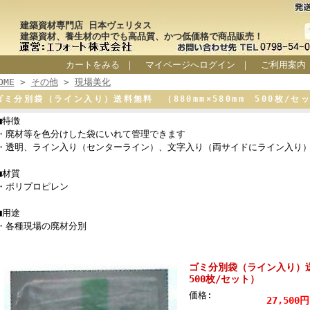
建築資材専門店 日本ヴェリタス
建築資材、養生材の中でも高品質、かつ低価格で商品販売！
カートをみる
｜
マイページへログイン
｜
ご利用案内
OME
>
その他
>
現場美化
ゴミ分別袋（ライン入り）送料無料 （880mm×580mm 500枚/セ
■特徴
・廃材等を色分けした袋にいれて管理できます
・透明、ライン入り（センターライン）、文字入り（両サイドにライン入り
■材質
・ポリプロピレン
■用途
・各種現場の廃材分別
ゴミ分別袋（ライン入り）送料
500枚/セット）
価格:
27,500