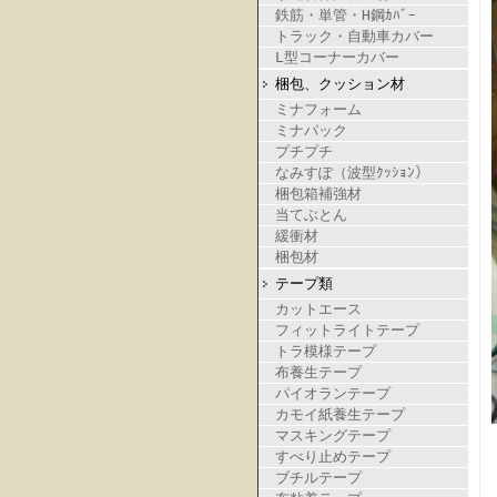
鉄筋・単管・H鋼ｶﾊﾞｰ
トラック・自動車カバー
L型コーナーカバー
梱包、クッション材
ミナフォーム
ミナパック
プチプチ
なみすぽ（波型ｸｯｼｮﾝ）
梱包箱補強材
当てぶとん
緩衝材
梱包材
テープ類
カットエース
フィットライトテープ
トラ模様テープ
布養生テープ
パイオランテープ
カモイ紙養生テープ
マスキングテープ
すべり止めテープ
ブチルテープ