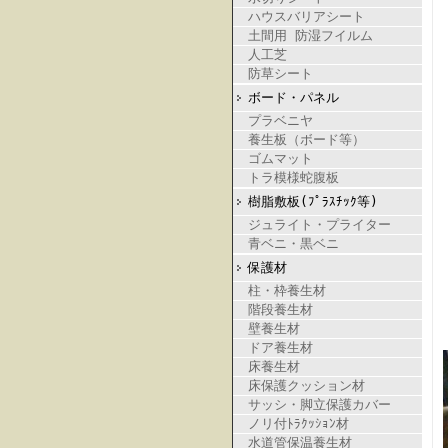
ハウスバリアシート
土間用 防湿フイルム
人工芝
防草シート
ボード・パネル
プラベニヤ
養生板（ボード等）
ゴムマット
トラ模様蛇腹板
樹脂敷板(ﾌﾟﾗｽﾁｯｸ等)
ジュライト・プライター
青ベニ・黒ベニ
保護材
柱・枠養生材
階段養生材
壁養生材
ドア養生材
床養生材
床保護クッション材
サッシ・脚立保護カバー
ノリ付ﾄﾗｸｯｼｮﾝ材
水道管保温養生材