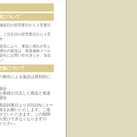
期について
確認日の翌営業日から３営業日
、ご注文日の翌営業日から３営
す。
状況により、運送に遅れが生じ
遅れの状況は、発送連絡メール
会社にお問い合せ頂くか、当店
い。
交換について
の都合による返品は原則的に
場合
お客様が注文した商品と相違
場合
商品到着日より3日以内にメー
絡をお願いいたします。ご返
せていただきます。この期間
お受けできなくなりますの
ください。