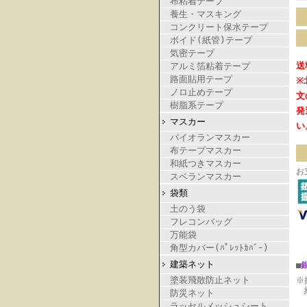
布粘着テープ
養生・マスキング
コンクリート保水テープ
ボイド(紙管)テープ
気密テープ
送
アルミ箔粘着テープ
路面貼用テープ
※
ノロ止めテープ
文
樹脂系テープ
発
マスカー
い
パイオランマスカー
布テープマスカー
和紙つきマスカー
お
スベランマスカー
袋類
土のう袋
フレコンバッグ
万能袋
角型カバー(ﾊﾟﾚｯﾄｶﾊﾞｰ)
建築ネット
■
塗装飛散防止ネット
※
納
防災ネット
ラッセルメッシュシート