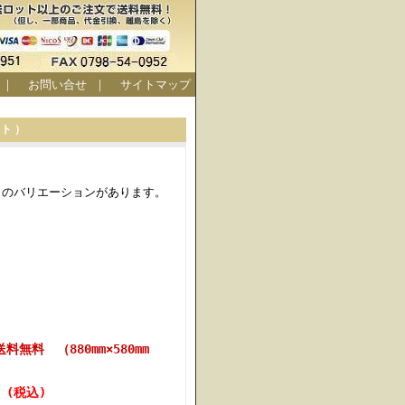
｜
お問い合せ
｜
サイトマップ
ット）
）のバリエーションがあります。
無料 （880mm×580mm
円 (税込)