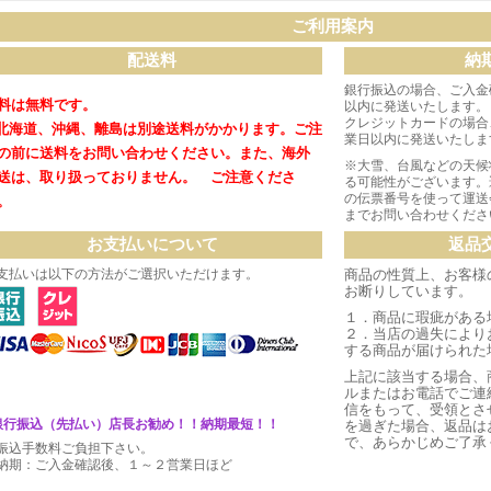
ご利用案内
配送料
納
銀行振込の場合、ご入金
料は無料です。
以内に発送いたします。
クレジットカードの場合
北海道、沖縄、離島は別途送料がかかります。
ご注
業日以内に発送いたしま
の前に送料をお問い合わせください。
また、海外
※大雪、台風などの天候
送は、取り扱っておりません。 ご注意くださ
る可能性がございます。
の伝票番号を使って運送
。
までお問い合わせくださ
お支払いについて
返品
支払いは以下の方法がご選択いただけます。
商品の性質上、お客様
お断りしています。
１．商品に瑕疵がある
２．当店の過失により
する商品が届けられた
上記に該当する場合、
ルまたはお電話でご連
信をもって、受領とさ
銀行振込（先払い）店長お勧め！！納期最短！！
を過ぎた場合、返品は
で、あらかじめご了承
振込手数料ご負担下さい。
期：ご入金確認後、１～２営業日ほど