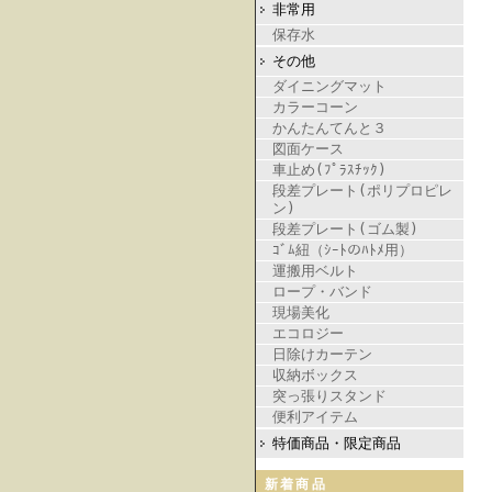
非常用
保存水
その他
ダイニングマット
カラーコーン
かんたんてんと３
図面ケース
車止め(ﾌﾟﾗｽﾁｯｸ)
段差プレート(ポリプロピレ
ン)
段差プレート(ゴム製)
ｺﾞﾑ紐（ｼｰﾄのﾊﾄﾒ用）
運搬用ベルト
ロープ・バンド
現場美化
エコロジー
日除けカーテン
収納ボックス
突っ張りスタンド
便利アイテム
特価商品・限定商品
新着商品