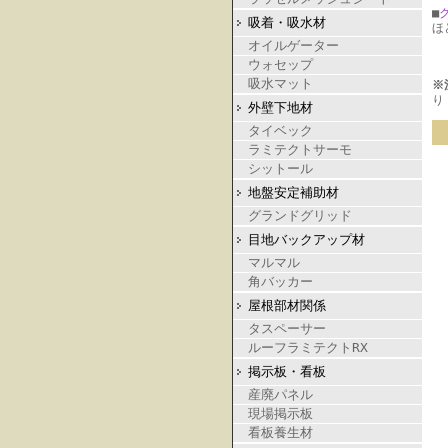
■
吸着・吸水材
ほ
オイルゲーター
ウォセップ
吸水マット
※
り
外壁下地材
タイベック
ラミテクトサーモ
シットール
地盤安定補助材
グランドグリッド
目地バックアップ材
マルマル
角バッカー
屋根部材関係
タスペーサー
ルーフラミテクトRX
掲示板・看板
産廃パネル
現場掲示板
看板養生材