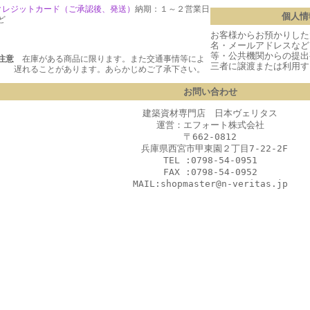
クレジットカード（ご承認後、発送
）
納期：１～２営業日
個人情
ど
お客様からお預かりした
名・メールアドレスなど
等・公共機関からの提出
注意
在庫がある商品に限ります。また交通事情等によ
三者に譲渡または利用す
 遅れることがあります。あらかじめご了承下さい。
お問い合わせ
建築資材専門店 日本ヴェリタス
運営：エフォート株式会社
〒662-0812
兵庫県西宮市甲東園２丁目7-22-2F
TEL :0798-54-0951
FAX :0798-54-0952
MAIL:shopmaster@n-veritas.jp