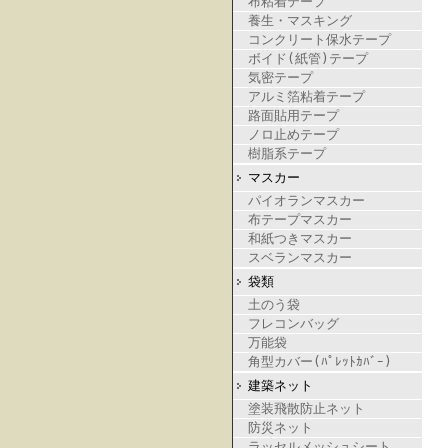
布粘着テープ
養生・マスキング
コンクリート保水テープ
ボイド(紙管)テープ
気密テープ
アルミ箔粘着テープ
路面貼用テープ
ノロ止めテープ
樹脂系テープ
マスカー
パイオランマスカー
布テープマスカー
和紙つきマスカー
スベランマスカー
袋類
土のう袋
フレコンバッグ
万能袋
角型カバー(ﾊﾟﾚｯﾄｶﾊﾞｰ)
建築ネット
塗装飛散防止ネット
防災ネット
ラッセルメッシュシート