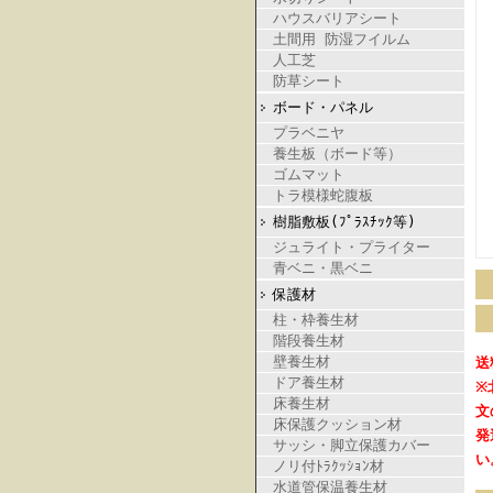
ハウスバリアシート
土間用 防湿フイルム
人工芝
防草シート
ボード・パネル
プラベニヤ
養生板（ボード等）
ゴムマット
トラ模様蛇腹板
樹脂敷板(ﾌﾟﾗｽﾁｯｸ等)
ジュライト・プライター
青ベニ・黒ベニ
保護材
柱・枠養生材
階段養生材
壁養生材
送
ドア養生材
※
床養生材
文
床保護クッション材
発
サッシ・脚立保護カバー
い
ノリ付ﾄﾗｸｯｼｮﾝ材
水道管保温養生材