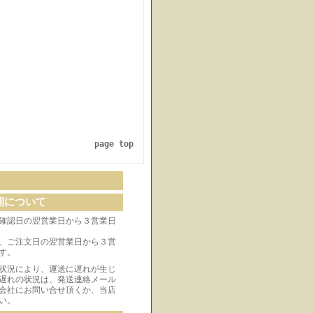
page top
期について
確認日の翌営業日から３営業日
、ご注文日の翌営業日から３営
す。
状況により、運送に遅れが生じ
遅れの状況は、発送連絡メール
会社にお問い合せ頂くか、当店
い。