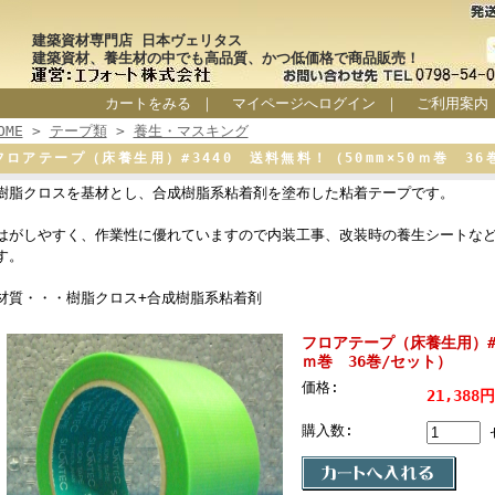
建築資材専門店 日本ヴェリタス
建築資材、養生材の中でも高品質、かつ低価格で商品販売！
カートをみる
｜
マイページへログイン
｜
ご利用案内
OME
>
テープ類
>
養生・マスキング
フロアテープ（床養生用）#3440 送料無料！（50mm×50ｍ巻 36
樹脂クロスを基材とし、合成樹脂系粘着剤を塗布した粘着テープです。
はがしやすく、作業性に優れていますので内装工事、改装時の養生シートな
す。
材質・・・樹脂クロス+合成樹脂系粘着剤
フロアテープ（床養生用）#34
ｍ巻 36巻/セット）
価格:
21,388
購入数: