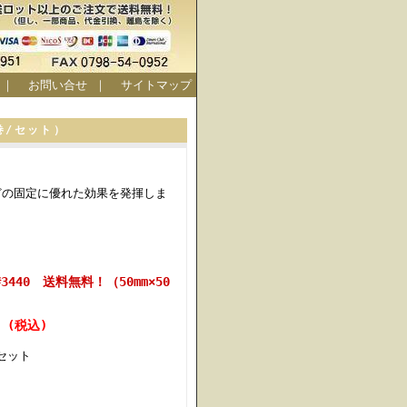
｜
お問い合せ
｜
サイトマップ
巻/セット）
どの固定に優れた効果を発揮しま
40 送料無料！（50mm×50
円 (税込)
セット