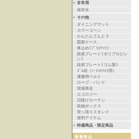
非常用
保存水
その他
ダイニングマット
カラーコーン
かんたんてんと３
図面ケース
車止め(ﾌﾟﾗｽﾁｯｸ)
段差プレート(ポリプロピレ
ン)
段差プレート(ゴム製)
ｺﾞﾑ紐（ｼｰﾄのﾊﾄﾒ用）
運搬用ベルト
ロープ・バンド
現場美化
エコロジー
日除けカーテン
収納ボックス
突っ張りスタンド
便利アイテム
特価商品・限定商品
新着商品