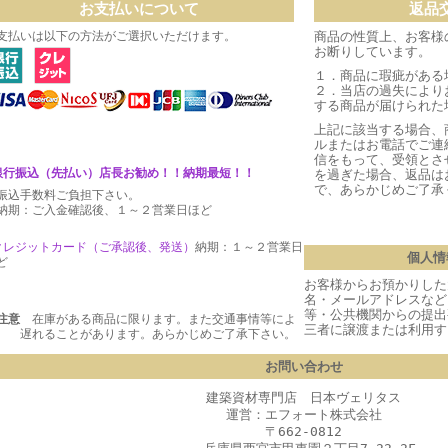
お支払いについて
返品
支払いは以下の方法がご選択いただけます。
商品の性質上、お客様
お断りしています。
１．商品に瑕疵がある
２．当店の過失により
する商品が届けられた
上記に該当する場合、
ルまたはお電話でご連
信をもって、受領とさ
銀行振込（先払い）店長お勧め！！納期最短！！
を過ぎた場合、返品は
で、あらかじめご了承
振込手数料ご負担下さい。
期：ご入金確認後、１～２営業日ほど
クレジットカード（ご承認後、発送
）
納期：１～２営業日
個人情
ど
お客様からお預かりした
名・メールアドレスなど
等・公共機関からの提出
注意
在庫がある商品に限ります。また交通事情等によ
三者に譲渡または利用す
 遅れることがあります。あらかじめご了承下さい。
お問い合わせ
建築資材専門店 日本ヴェリタス
運営：エフォート株式会社
〒662-0812