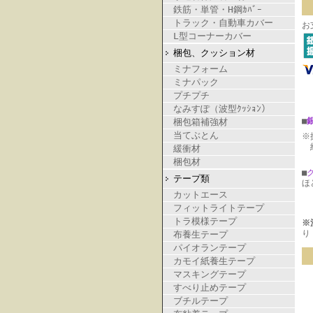
鉄筋・単管・H鋼ｶﾊﾞｰ
トラック・自動車カバー
お
L型コーナーカバー
梱包、クッション材
ミナフォーム
ミナパック
プチプチ
なみすぽ（波型ｸｯｼｮﾝ）
■
梱包箱補強材
当てぶとん
※
納
緩衝材
梱包材
■
テープ類
ほ
カットエース
フィットライトテープ
トラ模様テープ
※
り
布養生テープ
パイオランテープ
カモイ紙養生テープ
マスキングテープ
すべり止めテープ
ブチルテープ