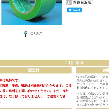
拡大表示
ご利用案内
配送料
納
銀行振込の場合、ご入金
料は無料です。
以内に発送いたします。
クレジットカードの場合
北海道、沖縄、離島は別途送料がかかります。
ご注
業日以内に発送いたしま
の前に送料をお問い合わせください。
また、海外
※大雪、台風などの天候
送は、取り扱っておりません。 ご注意くださ
る可能性がございます。
の伝票番号を使って運送
。
までお問い合わせくださ