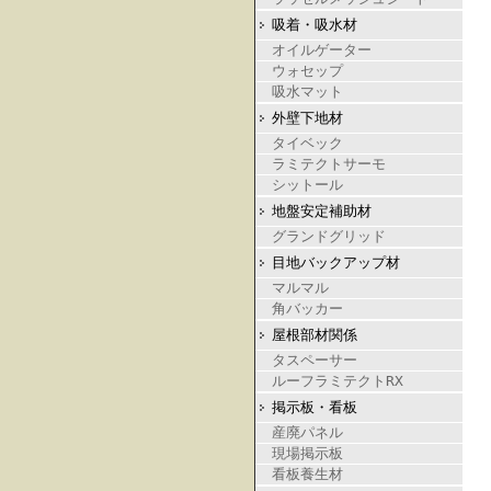
吸着・吸水材
オイルゲーター
ウォセップ
吸水マット
外壁下地材
タイベック
ラミテクトサーモ
シットール
地盤安定補助材
グランドグリッド
目地バックアップ材
マルマル
角バッカー
屋根部材関係
タスペーサー
ルーフラミテクトRX
掲示板・看板
産廃パネル
現場掲示板
看板養生材