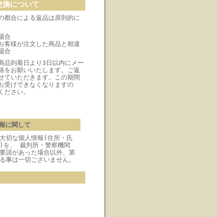
交換について
の都合による返品は原則的に
場合
お客様が注文した商品と相違
場合
商品到着日より3日以内にメー
絡をお願いいたします。ご返
せていただきます。この期間
お受けできなくなりますの
ください。
報に関して
大切な個人情報(住所・氏
)を、 裁判所・警察機関
要請があった場合以外、第
る事は一切ございません。