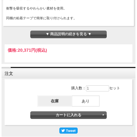
衝撃を吸収するやわらかい素材を使用。
同梱の粘着テープで簡単に取り付けられます。
粘着テープをはがした後のノリ残りは市販のシール剥がし液でお取りください。
▼ 商品説明の続きを見る ▼
材質・・・NBR
価格:
20,371円
(税込)
用途・・・工場や駐車場の安全対策。注意喚起と衝撃吸収に！
注文
購入数：
セット
在庫
あり