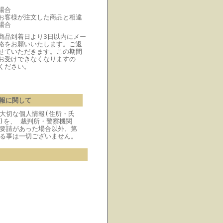
場合
お客様が注文した商品と相違
場合
商品到着日より3日以内にメー
絡をお願いいたします。ご返
せていただきます。この期間
お受けできなくなりますの
ください。
報に関して
大切な個人情報(住所・氏
)を、 裁判所・警察機関
要請があった場合以外、第
る事は一切ございません。