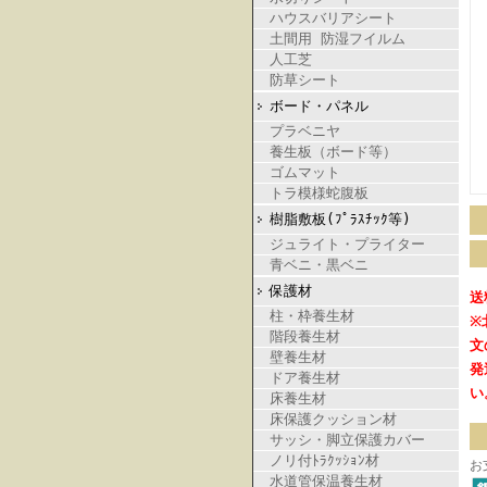
ハウスバリアシート
土間用 防湿フイルム
人工芝
防草シート
ボード・パネル
プラベニヤ
養生板（ボード等）
ゴムマット
トラ模様蛇腹板
樹脂敷板(ﾌﾟﾗｽﾁｯｸ等)
ジュライト・プライター
青ベニ・黒ベニ
保護材
送
柱・枠養生材
※
階段養生材
文
壁養生材
発
ドア養生材
い
床養生材
床保護クッション材
サッシ・脚立保護カバー
ノリ付ﾄﾗｸｯｼｮﾝ材
お
水道管保温養生材