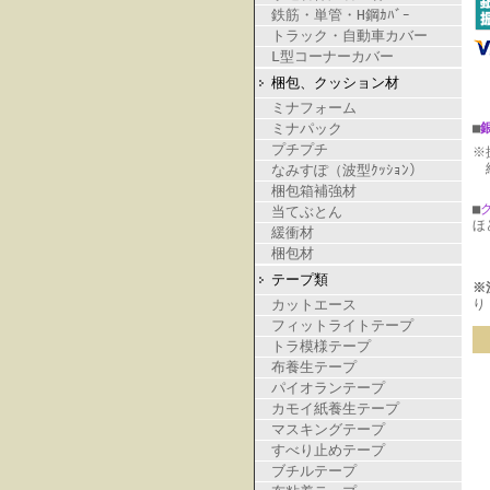
鉄筋・単管・H鋼ｶﾊﾞｰ
トラック・自動車カバー
L型コーナーカバー
梱包、クッション材
ミナフォーム
ミナパック
■
プチプチ
※
納
なみすぽ（波型ｸｯｼｮﾝ）
梱包箱補強材
■
当てぶとん
ほ
緩衝材
梱包材
テープ類
※
カットエース
り
フィットライトテープ
トラ模様テープ
布養生テープ
パイオランテープ
カモイ紙養生テープ
マスキングテープ
すべり止めテープ
ブチルテープ