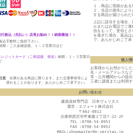
１．商品に瑕疵がある
２．当店の過失により
する商品が届けられた
上記に該当する場合、
ルまたはお電話でご連
信をもって、受領とさ
銀行振込（先払い）店長お勧め！！納期最短！！
を過ぎた場合、返品は
で、あらかじめご了承
振込手数料ご負担下さい。
期：ご入金確認後、１～２営業日ほど
クレジットカード（ご承認後、発送
）
納期：１～２営業日
個人情
ど
お客様からお預かりした
名・メールアドレスなど
等・公共機関からの提出
注意
在庫がある商品に限ります。また交通事情等によ
三者に譲渡または利用す
 遅れることがあります。あらかじめご了承下さい。
お問い合わせ
建築資材専門店 日本ヴェリタス
運営：エフォート株式会社
〒662-0812
兵庫県西宮市甲東園２丁目7-22-2F
TEL :0798-54-0951
FAX :0798-54-0952
MAIL:shopmaster@n-veritas.jp