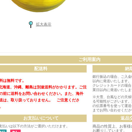
拡大表示
ご利用案内
配送料
納
銀行振込の場合、ご入金
料は無料です。
以内に発送いたします。
クレジットカードの場合
北海道、沖縄、離島は別途送料がかかります。
ご注
業日以内に発送いたしま
の前に送料をお問い合わせください。
また、海外
※大雪、台風などの天候
送は、取り扱っておりません。 ご注意くださ
る可能性がございます。
の伝票番号を使って運送
。
までお問い合わせくださ
お支払いについて
返品
支払いは以下の方法がご選択いただけます。
商品の性質上、お客様
お断りしています。