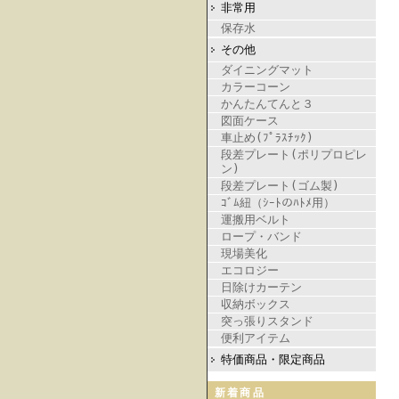
非常用
保存水
その他
ダイニングマット
カラーコーン
かんたんてんと３
図面ケース
車止め(ﾌﾟﾗｽﾁｯｸ)
段差プレート(ポリプロピレ
ン)
段差プレート(ゴム製)
ｺﾞﾑ紐（ｼｰﾄのﾊﾄﾒ用）
運搬用ベルト
ロープ・バンド
現場美化
エコロジー
日除けカーテン
収納ボックス
突っ張りスタンド
便利アイテム
特価商品・限定商品
新着商品