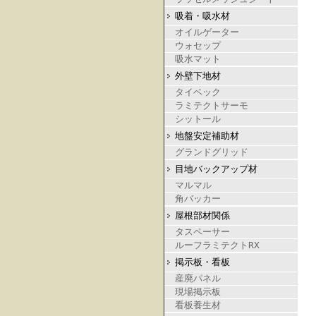
吸着・吸水材
オイルゲーター
ウォセップ
吸水マット
外壁下地材
タイベック
ラミテクトサーモ
シットール
地盤安定補助材
グランドグリッド
目地バックアップ材
マルマル
角バッカー
屋根部材関係
タスペーサー
ルーフラミテクトRX
掲示板・看板
産廃パネル
現場掲示板
看板養生材