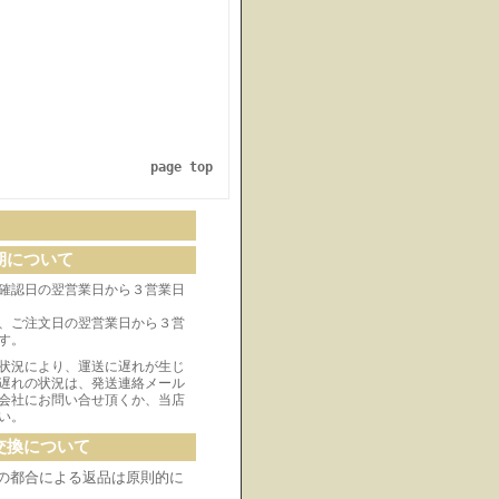
page top
期について
確認日の翌営業日から３営業日
、ご注文日の翌営業日から３営
す。
状況により、運送に遅れが生じ
遅れの状況は、発送連絡メール
会社にお問い合せ頂くか、当店
い。
交換について
の都合による返品は原則的に