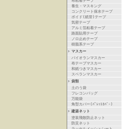
布粘着テープ
養生・マスキング
コンクリート保水テープ
ボイド(紙管)テープ
気密テープ
アルミ箔粘着テープ
路面貼用テープ
ノロ止めテープ
樹脂系テープ
マスカー
パイオランマスカー
布テープマスカー
和紙つきマスカー
スベランマスカー
袋類
土のう袋
フレコンバッグ
万能袋
角型カバー(ﾊﾟﾚｯﾄｶﾊﾞｰ)
建築ネット
塗装飛散防止ネット
防災ネット
ラッセルメッシュシート