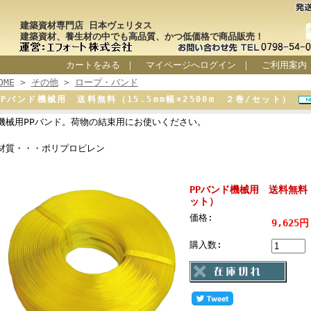
建築資材専門店 日本ヴェリタス
建築資材、養生材の中でも高品質、かつ低価格で商品販売！
カートをみる
｜
マイページへログイン
｜
ご利用案内
OME
>
その他
>
ロープ・バンド
PPバンド機械用 送料無料（15.5mm幅×2500m ２巻/セット）
機械用PPバンド。荷物の結束用にお使いください。
材質・・・ポリプロピレン
PPバンド機械用 送料無料（1
ット）
価格:
9,625
購入数: