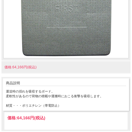
価格:64,166円(税込)
商品説明
運送時の揺れを吸収するボード。
柔軟性があるので荷物の積載や運搬時におこる衝撃を吸収します。
材質・・・ポリエチレン（帯電防止）
価格:
64,166円
(税込)