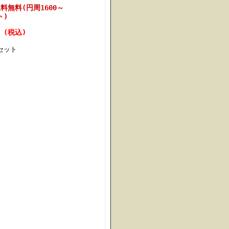
無料(円周1600～
ト)
円 (税込)
セット