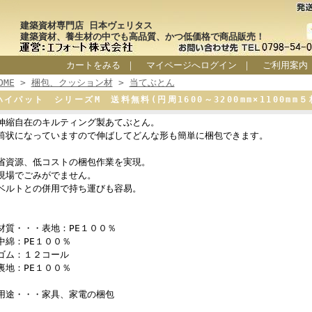
建築資材専門店 日本ヴェリタス
建築資材、養生材の中でも高品質、かつ低価格で商品販売！
カートをみる
｜
マイページへログイン
｜
ご利用案内
OME
>
梱包、クッション材
>
当てぶとん
ハイパット シリーズM 送料無料(円周1600～3200mm×1100mm
伸縮自在のキルティング製あてぶとん。
筒状になっていますので伸ばしてどんな形も簡単に梱包できます。
省資源、低コストの梱包作業を実現。
現場でごみがでません。
ベルトとの併用で持ち運びも容易。
材質・・・表地：PE１００％
中綿：PE１００％
ゴム：１２コール
裏地：PE１００％
用途・・・家具、家電の梱包