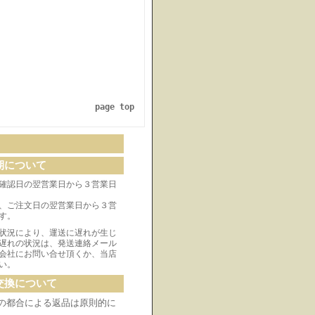
page top
期について
確認日の翌営業日から３営業日
、ご注文日の翌営業日から３営
す。
状況により、運送に遅れが生じ
遅れの状況は、発送連絡メール
会社にお問い合せ頂くか、当店
い。
交換について
の都合による返品は原則的に