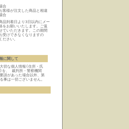
場合
お客様が注文した商品と相違
場合
商品到着日より3日以内にメー
絡をお願いいたします。ご返
せていただきます。この期間
お受けできなくなりますの
ください。
報に関して
大切な個人情報(住所・氏
)を、 裁判所・警察機関
要請があった場合以外、第
る事は一切ございません。