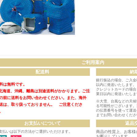
ご利用案内
配送料
納
銀行振込の場合、ご入金
料は無料です。
以内に発送いたします。
クレジットカードの場合
北海道、沖縄、離島は別途送料がかかります。
ご注
業日以内に発送いたしま
の前に送料をお問い合わせください。
また、海外
※大雪、台風などの天候
送は、取り扱っておりません。 ご注意くださ
る可能性がございます。
の伝票番号を使って運送
。
までお問い合わせくださ
お支払いについて
返品
支払いは以下の方法がご選択いただけます。
商品の性質上、お客様
お断りしています。