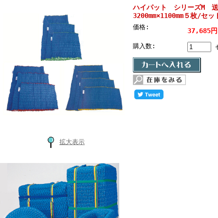
ハイパット シリーズM 送料
3200mm×1100mm５枚/セッ
価格:
37,685
購入数:
拡大表示