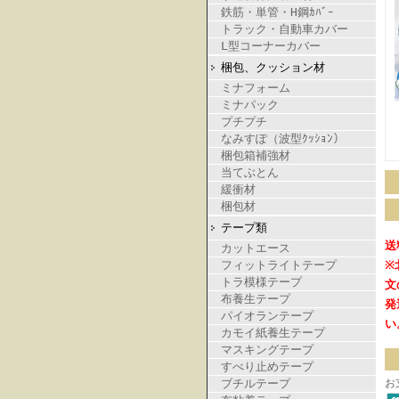
鉄筋・単管・H鋼ｶﾊﾞｰ
トラック・自動車カバー
L型コーナーカバー
梱包、クッション材
ミナフォーム
ミナパック
プチプチ
なみすぽ（波型ｸｯｼｮﾝ）
梱包箱補強材
当てぶとん
緩衝材
梱包材
テープ類
送
カットエース
フィットライトテープ
※
トラ模様テープ
文
布養生テープ
発
パイオランテープ
い
カモイ紙養生テープ
マスキングテープ
すべり止めテープ
ブチルテープ
お