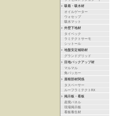
吸着・吸水材
オイルゲーター
ウォセップ
吸水マット
外壁下地材
タイベック
ラミテクトサーモ
シットール
地盤安定補助材
グランドグリッド
目地バックアップ材
マルマル
角バッカー
屋根部材関係
タスペーサー
ルーフラミテクトRX
掲示板・看板
産廃パネル
現場掲示板
看板養生材