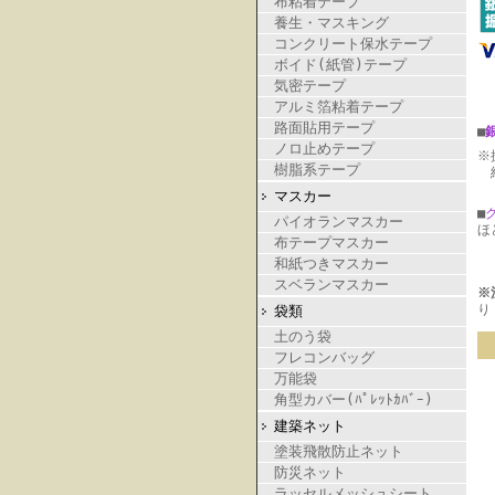
布粘着テープ
養生・マスキング
コンクリート保水テープ
ボイド(紙管)テープ
気密テープ
アルミ箔粘着テープ
路面貼用テープ
■
ノロ止めテープ
※
樹脂系テープ
納
マスカー
■
パイオランマスカー
ほ
布テープマスカー
和紙つきマスカー
スベランマスカー
※
り
袋類
土のう袋
フレコンバッグ
万能袋
角型カバー(ﾊﾟﾚｯﾄｶﾊﾞｰ)
建築ネット
塗装飛散防止ネット
防災ネット
ラッセルメッシュシート