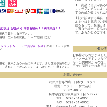
１．商品に瑕疵がある
２．当店の過失により
する商品が届けられた
上記に該当する場合、
ルまたはお電話でご連
信をもって、受領とさ
銀行振込（先払い）店長お勧め！！納期最短！！
を過ぎた場合、返品は
で、あらかじめご了承
振込手数料ご負担下さい。
期：ご入金確認後、１～２営業日ほど
クレジットカード（ご承認後、発送
）
納期：１～２営業日
個人情
ど
お客様からお預かりした
名・メールアドレスなど
等・公共機関からの提出
注意
在庫がある商品に限ります。また交通事情等によ
三者に譲渡または利用す
 遅れることがあります。あらかじめご了承下さい。
お問い合わせ
建築資材専門店 日本ヴェリタス
運営：エフォート株式会社
〒662-0812
兵庫県西宮市甲東園２丁目7-22-2F
TEL :0798-54-0951
FAX :0798-54-0952
MAIL:shopmaster@n-veritas.jp