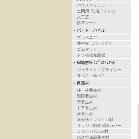
ハウスバリアシート
土間用 防湿フイルム
人工芝
防草シート
ボード・パネル
プラベニヤ
養生板（ボード等）
ゴムマット
トラ模様蛇腹板
樹脂敷板(ﾌﾟﾗｽﾁｯｸ等)
ジュライト・プライター
青ベニ・黒ベニ
保護材
柱・枠養生材
階段養生材
壁養生材
ドア養生材
床養生材
床保護クッション材
サッシ・脚立保護カバー
ノリ付ﾄﾗｸｯｼｮﾝ材
水道管保温養生材