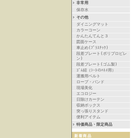
非常用
保存水
その他
ダイニングマット
カラーコーン
かんたんてんと３
図面ケース
車止め(ﾌﾟﾗｽﾁｯｸ)
段差プレート(ポリプロピレ
ン)
段差プレート(ゴム製)
ｺﾞﾑ紐（ｼｰﾄのﾊﾄﾒ用）
運搬用ベルト
ロープ・バンド
現場美化
エコロジー
日除けカーテン
収納ボックス
突っ張りスタンド
便利アイテム
特価商品・限定商品
新着商品