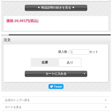
材質・・・表地：PE１００％
中綿：PE１００％
▼ 商品説明の続きを見る ▼
ゴム：１２コール
裏地：PE１００％
価格:
26,991円
(税込)
用途・・・家具、家電の梱包
注文
購入数：
セット
在庫
あり
お店のトップへ戻る
カートを見る