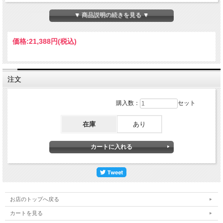
材質・・・表地：PE１００％
中綿：PE１００％
▼ 商品説明の続きを見る ▼
ゴム：１２コール
裏地：PE１００％
価格:
21,388円
(税込)
用途・・・家具、家電の梱包
注文
購入数：
セット
在庫
あり
お店のトップへ戻る
カートを見る