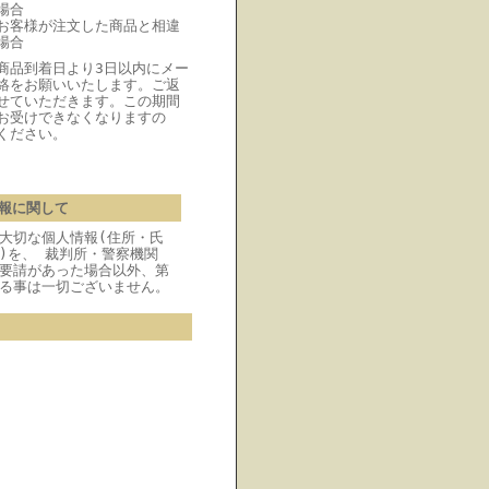
場合
お客様が注文した商品と相違
場合
商品到着日より3日以内にメー
絡をお願いいたします。ご返
せていただきます。この期間
お受けできなくなりますの
ください。
報に関して
大切な個人情報(住所・氏
)を、 裁判所・警察機関
要請があった場合以外、第
る事は一切ございません。