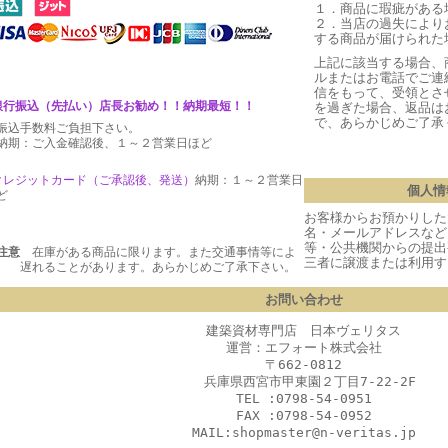
１．商品に瑕疵がある
２．当店の過失により
する商品が届けられた
上記に該当する場合、
ルまたはお電話でご連
信をもって、受領とさ
銀行振込（先払い）店長お勧め！！納期最短！！
を過ぎた場合、返品は
で、あらかじめご了承
振込手数料ご負担下さい。
期：ご入金確認後、１～２営業日ほど
クレジットカード（ご承認後、発送
）
納期：１～２営業日
個人情
ど
お客様からお預かりした
名・メールアドレスなど
等・公共機関からの提出
注意
在庫がある商品に限ります。また交通事情等によ
三者に譲渡または利用す
 遅れることがあります。あらかじめご了承下さい。
お問い合わせ
建築資材専門店 日本ヴェリタス
運営：エフォート株式会社
〒662-0812
兵庫県西宮市甲東園２丁目7-22-2F
TEL :0798-54-0951
FAX :0798-54-0952
MAIL:shopmaster@n-veritas.jp