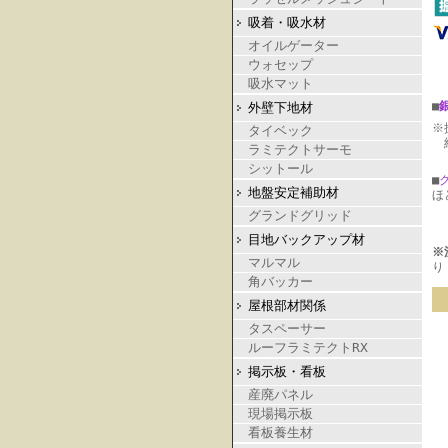
吸着・吸水材
オイルゲーター
ウォセップ
吸水マット
■
外壁下地材
※
タイベック
納
ラミテクトサーモ
シットール
■
地盤安定補助材
ほ
グランドグリッド
目地バックアップ材
※
マルマル
り
角バッカー
屋根部材関係
タスペーサー
ルーフラミテクトRX
掲示板・看板
産廃パネル
現場掲示板
看板養生材