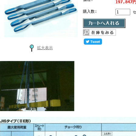
197,847
購入数:
セ
拡大表示