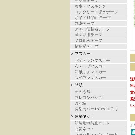
布粘着テープ
養生・マスキング
コンクリート保水テープ
ボイド(紙管)テープ
気密テープ
アルミ箔粘着テープ
路面貼用テープ
ノロ止めテープ
樹脂系テープ
マスカー
パイオランマスカー
布テープマスカー
和紙つきマスカー
スベランマスカー
送
袋類
※
土のう袋
文
フレコンバッグ
発
万能袋
い
角型カバー(ﾊﾟﾚｯﾄｶﾊﾞｰ)
建築ネット
塗装飛散防止ネット
お
防災ネット
ラッセルメッシュシート