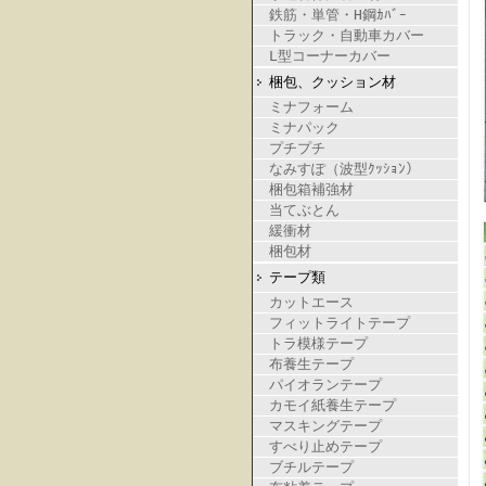
鉄筋・単管・H鋼ｶﾊﾞｰ
トラック・自動車カバー
L型コーナーカバー
梱包、クッション材
ミナフォーム
ミナパック
プチプチ
なみすぽ（波型ｸｯｼｮﾝ）
梱包箱補強材
当てぶとん
緩衝材
梱包材
テープ類
カットエース
フィットライトテープ
トラ模様テープ
布養生テープ
パイオランテープ
カモイ紙養生テープ
マスキングテープ
すべり止めテープ
ブチルテープ