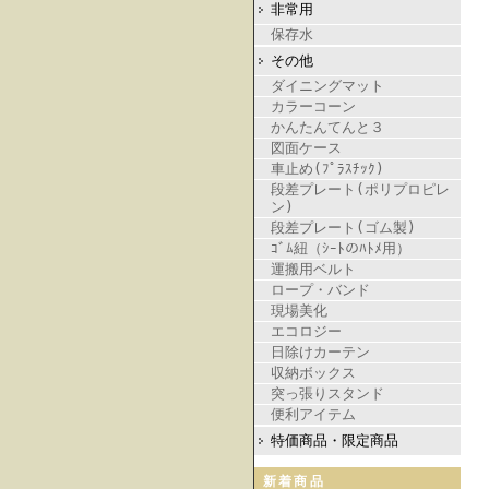
非常用
保存水
その他
ダイニングマット
カラーコーン
かんたんてんと３
図面ケース
車止め(ﾌﾟﾗｽﾁｯｸ)
段差プレート(ポリプロピレ
ン)
段差プレート(ゴム製)
ｺﾞﾑ紐（ｼｰﾄのﾊﾄﾒ用）
運搬用ベルト
ロープ・バンド
現場美化
エコロジー
日除けカーテン
収納ボックス
突っ張りスタンド
便利アイテム
特価商品・限定商品
新着商品