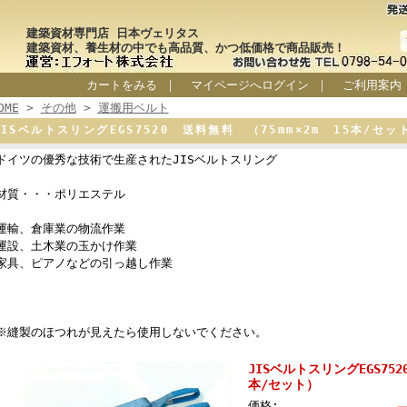
建築資材専門店 日本ヴェリタス
建築資材、養生材の中でも高品質、かつ低価格で商品販売！
カートをみる
｜
マイページへログイン
｜
ご利用案内
OME
>
その他
>
運搬用ベルト
JISベルトスリングEGS7520 送料無料 （75mm×2m 15本/セ
ドイツの優秀な技術で生産されたJISベルトスリング
材質・・・ポリエステル
運輸、倉庫業の物流作業
運設、土木業の玉かけ作業
家具、ピアノなどの引っ越し作業
※縫製のほつれが見えたら使用しないでください。
JISベルトスリングEGS752
本/セット）
価格: