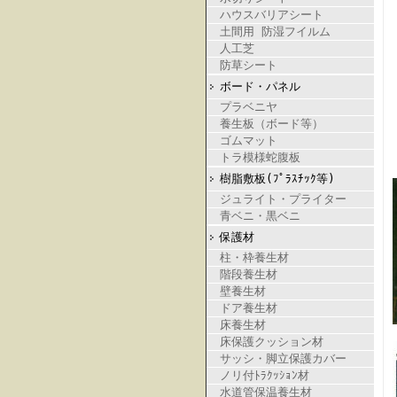
ハウスバリアシート
土間用 防湿フイルム
人工芝
防草シート
ボード・パネル
プラベニヤ
養生板（ボード等）
ゴムマット
トラ模様蛇腹板
樹脂敷板(ﾌﾟﾗｽﾁｯｸ等)
ジュライト・プライター
青ベニ・黒ベニ
保護材
柱・枠養生材
階段養生材
壁養生材
ドア養生材
床養生材
床保護クッション材
サッシ・脚立保護カバー
ノリ付ﾄﾗｸｯｼｮﾝ材
水道管保温養生材