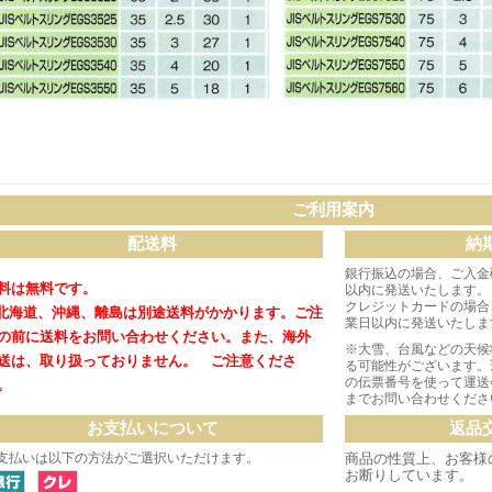
ご利用案内
配送料
納
銀行振込の場合、ご入金
料は無料です。
以内に発送いたします。
クレジットカードの場合
北海道、沖縄、離島は別途送料がかかります。
ご注
業日以内に発送いたしま
の前に送料をお問い合わせください。
また、海外
※大雪、台風などの天候
送は、取り扱っておりません。 ご注意くださ
る可能性がございます。
の伝票番号を使って運送
。
までお問い合わせくださ
お支払いについて
返品
支払いは以下の方法がご選択いただけます。
商品の性質上、お客様
お断りしています。