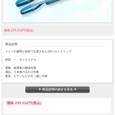
価格:235,532円(税込)
商品説明
ドイツの優秀な技術で生産されたJISベルトスリング
材質・・・ポリエステル
運輸、倉庫業の物流作業
運設、土木業の玉かけ作業
家具、ピアノなどの引っ越し作業
▼ 商品説明の続きを見る ▼
※縫製のほつれが見えたら使用しないでください。
価格:
235,532円
(税込)