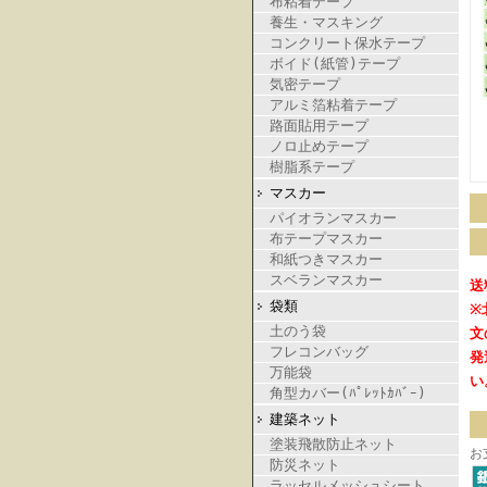
布粘着テープ
養生・マスキング
コンクリート保水テープ
ボイド(紙管)テープ
気密テープ
アルミ箔粘着テープ
路面貼用テープ
ノロ止めテープ
樹脂系テープ
マスカー
パイオランマスカー
布テープマスカー
和紙つきマスカー
スベランマスカー
送
袋類
※
土のう袋
文
フレコンバッグ
発
万能袋
い
角型カバー(ﾊﾟﾚｯﾄｶﾊﾞｰ)
建築ネット
塗装飛散防止ネット
お
防災ネット
ラッセルメッシュシート