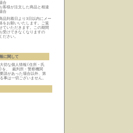
場合
お客様が注文した商品と相違
場合
商品到着日より3日以内にメー
絡をお願いいたします。ご返
せていただきます。この期間
お受けできなくなりますの
ください。
報に関して
大切な個人情報(住所・氏
)を、 裁判所・警察機関
要請があった場合以外、第
る事は一切ございません。