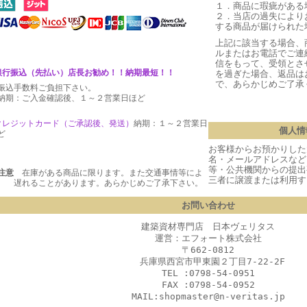
１．商品に瑕疵がある
２．当店の過失により
する商品が届けられた
上記に該当する場合、
ルまたはお電話でご連
信をもって、受領とさ
銀行振込（先払い）店長お勧め！！納期最短！！
を過ぎた場合、返品は
で、あらかじめご了承
振込手数料ご負担下さい。
期：ご入金確認後、１～２営業日ほど
クレジットカード（ご承認後、発送
）
納期：１～２営業日
個人情
ど
お客様からお預かりした
名・メールアドレスなど
等・公共機関からの提出
注意
在庫がある商品に限ります。また交通事情等によ
三者に譲渡または利用す
 遅れることがあります。あらかじめご了承下さい。
お問い合わせ
建築資材専門店 日本ヴェリタス
運営：エフォート株式会社
〒662-0812
兵庫県西宮市甲東園２丁目7-22-2F
TEL :0798-54-0951
FAX :0798-54-0952
MAIL:shopmaster@n-veritas.jp