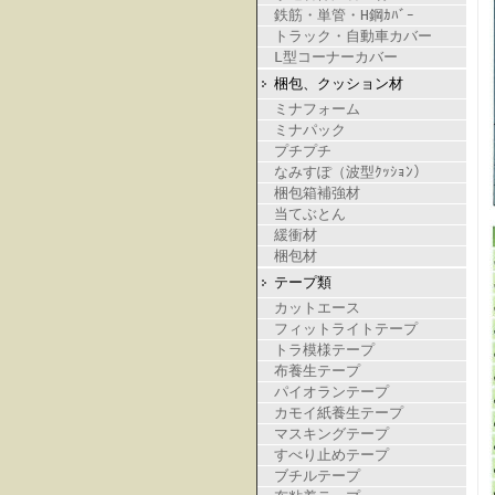
鉄筋・単管・H鋼ｶﾊﾞｰ
トラック・自動車カバー
L型コーナーカバー
梱包、クッション材
ミナフォーム
ミナパック
プチプチ
なみすぽ（波型ｸｯｼｮﾝ）
梱包箱補強材
当てぶとん
緩衝材
梱包材
テープ類
カットエース
フィットライトテープ
トラ模様テープ
布養生テープ
パイオランテープ
カモイ紙養生テープ
マスキングテープ
すべり止めテープ
ブチルテープ