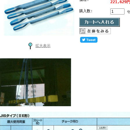
221,629
購入数:
セ
拡大表示