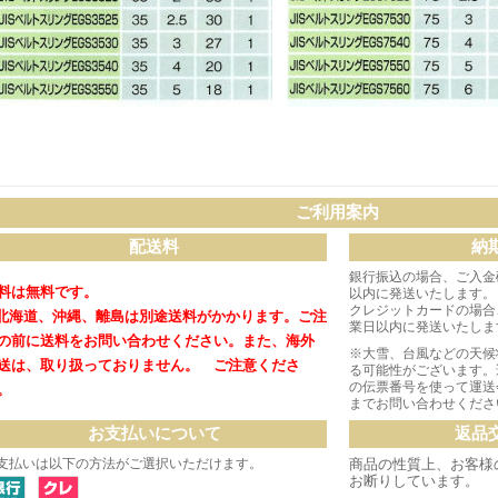
ご利用案内
配送料
納
銀行振込の場合、ご入金
料は無料です。
以内に発送いたします。
クレジットカードの場合
北海道、沖縄、離島は別途送料がかかります。
ご注
業日以内に発送いたしま
の前に送料をお問い合わせください。
また、海外
※大雪、台風などの天候
送は、取り扱っておりません。 ご注意くださ
る可能性がございます。
の伝票番号を使って運送
。
までお問い合わせくださ
お支払いについて
返品
支払いは以下の方法がご選択いただけます。
商品の性質上、お客様
お断りしています。