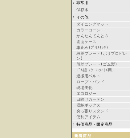
非常用
保存水
その他
ダイニングマット
カラーコーン
かんたんてんと３
図面ケース
車止め(ﾌﾟﾗｽﾁｯｸ)
段差プレート(ポリプロピレ
ン)
段差プレート(ゴム製)
ｺﾞﾑ紐（ｼｰﾄのﾊﾄﾒ用）
運搬用ベルト
ロープ・バンド
現場美化
エコロジー
日除けカーテン
収納ボックス
突っ張りスタンド
便利アイテム
特価商品・限定商品
新着商品