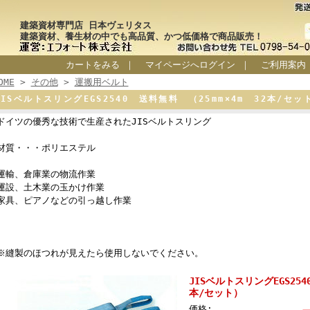
建築資材専門店 日本ヴェリタス
建築資材、養生材の中でも高品質、かつ低価格で商品販売！
カートをみる
｜
マイページへログイン
｜
ご利用案内
OME
>
その他
>
運搬用ベルト
JISベルトスリングEGS2540 送料無料 （25mm×4m 32本/セ
ドイツの優秀な技術で生産されたJISベルトスリング
材質・・・ポリエステル
運輸、倉庫業の物流作業
運設、土木業の玉かけ作業
家具、ピアノなどの引っ越し作業
※縫製のほつれが見えたら使用しないでください。
JISベルトスリングEGS254
本/セット）
価格: