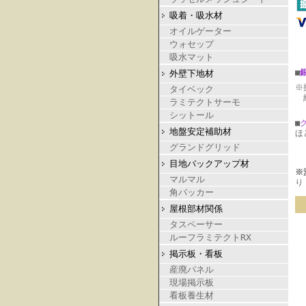
吸着・吸水材
オイルゲーター
ウォセップ
吸水マット
■
外壁下地材
※
タイベック
納
ラミテクトサーモ
シットール
■
地盤安定補助材
ほ
グランドグリッド
目地バックアップ材
※
マルマル
り
角バッカー
屋根部材関係
タスペーサー
ルーフラミテクトRX
掲示板・看板
産廃パネル
現場掲示板
看板養生材