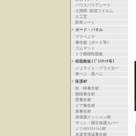
ハウスバリアシート
土間用 防湿フイルム
人工芝
防草シート
ボード・パネル
プラベニヤ
養生板（ボード等）
ゴムマット
トラ模様蛇腹板
樹脂敷板(ﾌﾟﾗｽﾁｯｸ等)
ジュライト・プライター
青ベニ・黒ベニ
保護材
柱・枠養生材
階段養生材
壁養生材
ドア養生材
床養生材
床保護クッション材
サッシ・脚立保護カバー
ノリ付ﾄﾗｸｯｼｮﾝ材
水道管保温養生材