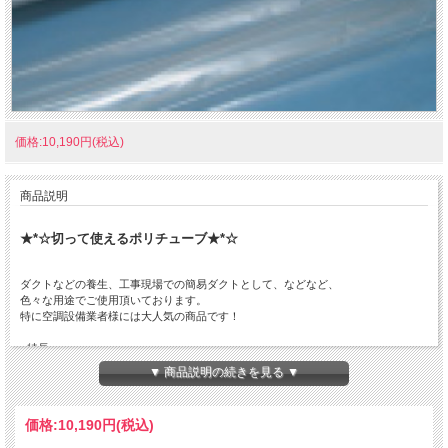
価格:10,190円(税込)
商品説明
★*☆切って使えるポリチューブ★*☆
ダクトなどの養生、工事現場での簡易ダクトとして、などなど、
色々な用途でご使用頂いております。
特に空調設備業者様には大人気の商品です！
■特長
筒状になったポリシートです。
▼ 商品説明の続きを見る ▼
規格が何種類もございますので、お選びください。
※現在、カセ巻状（芯なし）でお届けになります。イメージ画像とは異なりますの
価格:
10,190円
(税込)
でご注意願います。