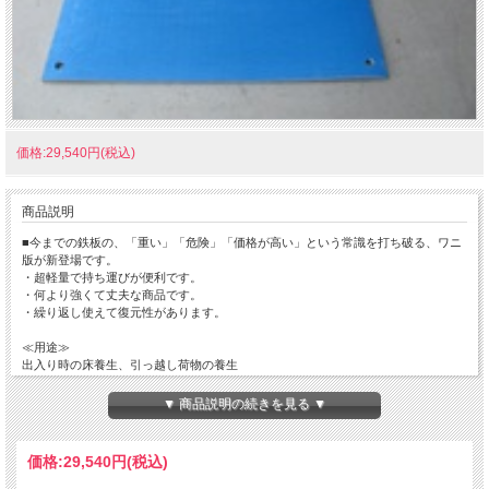
価格:29,540円(税込)
商品説明
■今までの鉄板の、「重い」「危険」「価格が高い」という常識を打ち破る、ワニ
版が新登場です。
・超軽量で持ち運びが便利です。
・何より強くて丈夫な商品です。
・繰り返し使えて復元性があります。
≪用途≫
出入り時の床養生、引っ越し荷物の養生
建築現場の資材置き場、荷台
造園、農作業の足場
▼ 商品説明の続きを見る ▼
ゴルフ、イベント会場や歩道
価格:
29,540円
(税込)