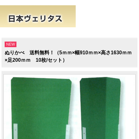
NEW
ぬりかべ 送料無料！（5ｍｍ×幅910ｍｍ×高さ1630ｍｍ
×足200ｍｍ 10枚/セット）