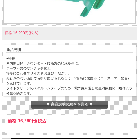
価格:16,290円(税込)
商品説明
■特長
屋内開口枠・カウンター・腰高窓の額縁養生に。
テープ不要のワンタッチ施工！
枠厚に合わせてサイズをお選びください。
奥行きのない箇所でも折り曲げられるよう、2箇所に屈曲部（エラストマー配合）
を設けています。
ライトグリーンのスケルトンタイプのため、紫外線を通し養生対象物の日焼けムラ
発生を防ぎます。
クロス貼りの際、従来の養生材では邪魔になって外されましたが、本品は狭持部の
係りが少ないので、少し浮かせるだけで施工が可能です。
▼ 商品説明の続きを見る ▼
■材質 ポリプロピレン（屈曲部：エラストマー）
価格:
16,290円
(税込)