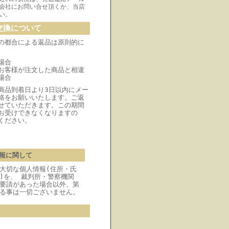
会社にお問い合せ頂くか、当店
い。
交換について
の都合による返品は原則的に
場合
お客様が注文した商品と相違
場合
商品到着日より3日以内にメー
絡をお願いいたします。ご返
せていただきます。この期間
お受けできなくなりますの
ください。
報に関して
大切な個人情報(住所・氏
)を、 裁判所・警察機関
要請があった場合以外、第
る事は一切ございません。