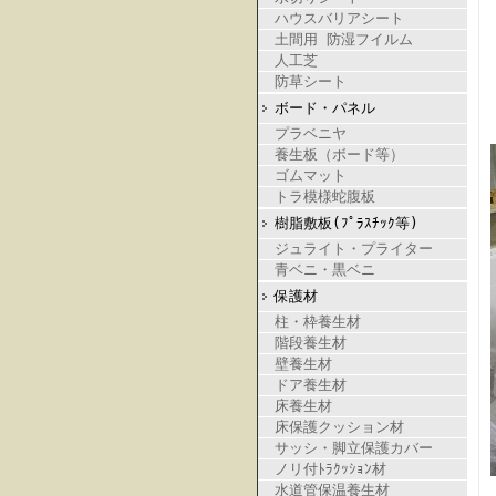
ハウスバリアシート
土間用 防湿フイルム
人工芝
防草シート
ボード・パネル
プラベニヤ
養生板（ボード等）
ゴムマット
トラ模様蛇腹板
樹脂敷板(ﾌﾟﾗｽﾁｯｸ等)
ジュライト・プライター
青ベニ・黒ベニ
保護材
柱・枠養生材
階段養生材
壁養生材
ドア養生材
床養生材
床保護クッション材
サッシ・脚立保護カバー
ノリ付ﾄﾗｸｯｼｮﾝ材
水道管保温養生材