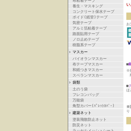
布粘着テープ
い
養生・マスキング
コンクリート保水テープ
ボイド(紙管)テープ
気密テープ
お
アルミ箔粘着テープ
路面貼用テープ
ノロ止めテープ
樹脂系テープ
マスカー
パイオランマスカー
布テープマスカー
■
和紙つきマスカー
※
納
スベランマスカー
袋類
■
土のう袋
ほ
フレコンバッグ
万能袋
角型カバー(ﾊﾟﾚｯﾄｶﾊﾞｰ)
※
り
建築ネット
塗装飛散防止ネット
防災ネット
ラッセルメッシュシート