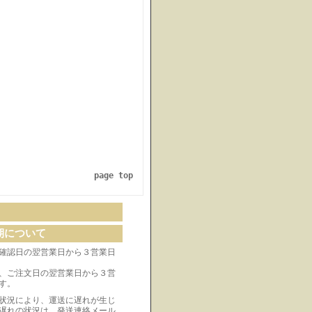
page top
期について
確認日の翌営業日から３営業日
、ご注文日の翌営業日から３営
す。
状況により、運送に遅れが生じ
遅れの状況は、発送連絡メール