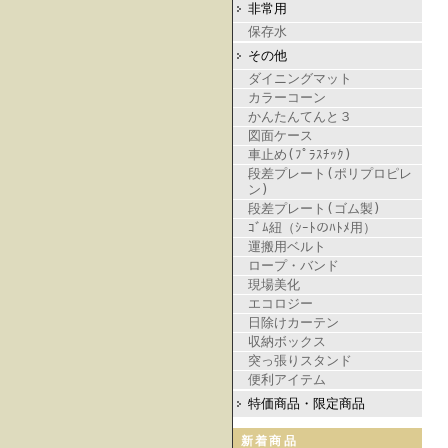
非常用
保存水
その他
ダイニングマット
カラーコーン
かんたんてんと３
図面ケース
車止め(ﾌﾟﾗｽﾁｯｸ)
段差プレート(ポリプロピレ
ン)
段差プレート(ゴム製)
ｺﾞﾑ紐（ｼｰﾄのﾊﾄﾒ用）
運搬用ベルト
ロープ・バンド
現場美化
エコロジー
日除けカーテン
収納ボックス
突っ張りスタンド
便利アイテム
特価商品・限定商品
新着商品