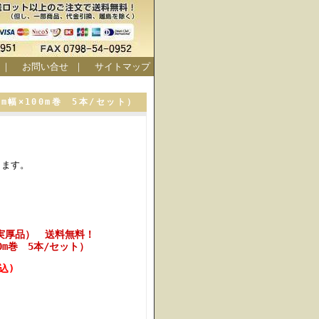
｜
お問い合せ
｜
サイトマップ
m幅×100m巻 5本/セット）
します。
実厚品） 送料無料！
100m巻 5本/セット）
税込)
ト