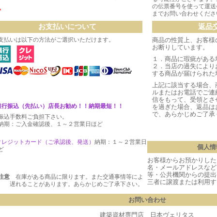
の伝票番号を使って運送
。
までお問い合わせくださ
お支払いについて
返品
支払いは以下の方法がご選択いただけます。
商品の性質上、お客様
お断りしています。
１．商品に瑕疵がある
２．当店の過失により
する商品が届けられた
上記に該当する場合、
ルまたはお電話でご連
信をもって、受領とさ
銀行振込（先払い）店長お勧め！！納期最短！！
を過ぎた場合、返品は
で、あらかじめご了承
振込手数料ご負担下さい。
期：ご入金確認後、１～２営業日ほど
クレジットカード（ご承認後、発送
）
納期：１～２営業日
個人情
ど
お客様からお預かりした
名・メールアドレスなど
等・公共機関からの提出
注意
在庫がある商品に限ります。また交通事情等によ
三者に譲渡または利用す
 遅れることがあります。あらかじめご了承下さい。
お問い合わせ
建築資材専門店 日本ヴェリタス