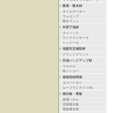
吸着・吸水材
オイルゲーター
ウォセップ
吸水マット
外壁下地材
タイベック
ラミテクトサーモ
シットール
地盤安定補助材
グランドグリッド
目地バックアップ材
マルマル
角バッカー
屋根部材関係
タスペーサー
ルーフラミテクトRX
掲示板・看板
産廃パネル
現場掲示板
看板養生材