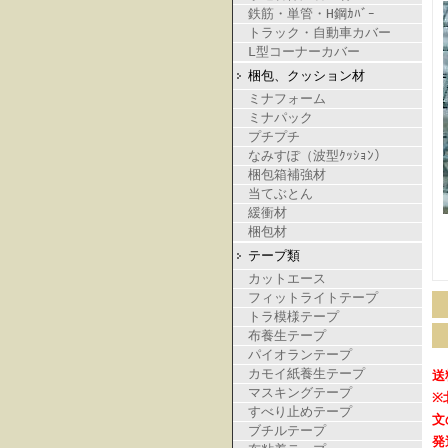
鉄筋・単管・H鋼ｶﾊﾞｰ
トラック・自動車カバー
L型コーナーカバー
梱包、クッション材
ミナフォーム
ミナパック
プチプチ
なみすぽ（波型ｸｯｼｮﾝ）
梱包箱補強材
当てぶとん
緩衝材
梱包材
テープ類
カットエース
フィットライトテープ
トラ模様テープ
布養生テープ
パイオランテープ
カモイ紙養生テープ
送
マスキングテープ
※
すべり止めテープ
文
ブチルテープ
発