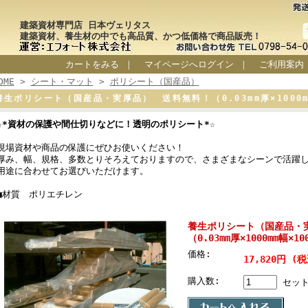
建築資材専門店 日本ヴェリタス
建築資材、養生材の中でも高品質、かつ低価格で商品販売！
カートをみる
｜
マイページへログイン
｜
ご利用案内
OME
>
シート・マット
>
ポリシート（国産品）
養生ポリシート（国産品・実厚品） 送料無料！（0.03mm厚×1000m
☆*資材の保護や間仕切りなどに！透明のポリシート*☆
現場資材や商品の保護にぜひお使いください！
厚み、幅、規格、多数とりそろえておりますので、さまざまなシーンで活躍
用途に合わせてお選びいただけます。
■材質 ポリエチレン
養生ポリシート（国産品・
（0.03mm厚×1000mm幅×
価格:
17,820円 (
購入数:
セッ