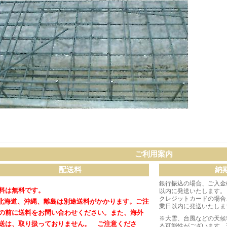
ご利用案内
配送料
納
銀行振込の場合、ご入金
料は無料です。
以内に発送いたします。
クレジットカードの場合
北海道、沖縄、離島は別途送料がかかります。
ご注
業日以内に発送いたしま
の前に送料をお問い合わせください。
また、海外
※大雪、台風などの天候
送は、取り扱っておりません。 ご注意くださ
る可能性がございます。