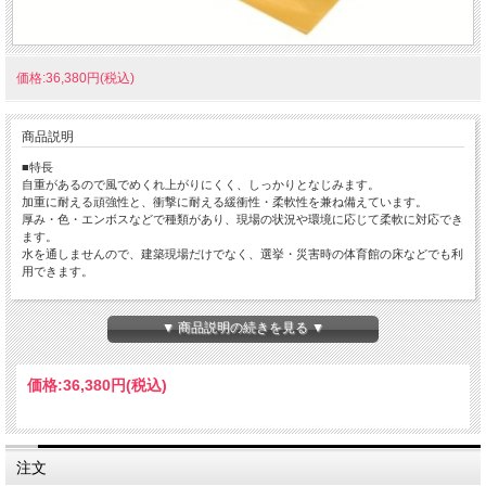
価格:36,380円(税込)
商品説明
■特長
自重があるので風でめくれ上がりにくく、しっかりとなじみます。
加重に耐える頑強性と、衝撃に耐える緩衝性・柔軟性を兼ね備えています。
厚み・色・エンボスなどで種類があり、現場の状況や環境に応じて柔軟に対応でき
ます。
水を通しませんので、建築現場だけでなく、選挙・災害時の体育館の床などでも利
用できます。
■材質
塩ビ
▼ 商品説明の続きを見る ▼
■用途
住宅廻り・玄関・ベランダなどの屋外養生
価格:
36,380円
(税込)
選挙投票所の床養生として
注文