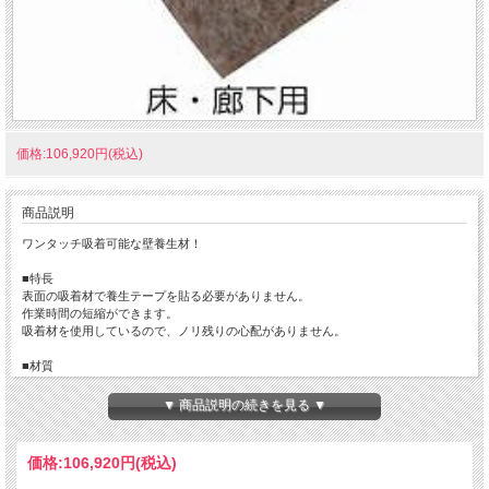
価格:106,920円(税込)
商品説明
ワンタッチ吸着可能な壁養生材！
■特長
表面の吸着材で養生テープを貼る必要がありません。
作業時間の短縮ができます。
吸着材を使用しているので、ノリ残りの心配がありません。
■材質
表面：ポリエステル、裏面：アクリル樹脂
▼ 商品説明の続きを見る ▼
■用途
引越しの搬入・搬出、リフォーム現場
モデルルーム・モデルハウス
価格:
106,920円
(税込)