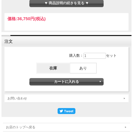
堅牢な表層スキンを備え、機械油や洗浄水侵入もなく、重量物用の仕切材や通函用
▼ 商品説明の続きを見る ▼
資材に適しています
価格:
36,750円
(税込)
注文
購入数：
セット
在庫
あり
お問い合わせ
お店のトップへ戻る