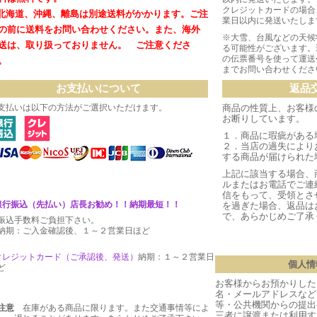
クレジットカードの場合
北海道、沖縄、離島は別途送料がかかります。
ご注
業日以内に発送いたしま
の前に送料をお問い合わせください。
また、海外
※大雪、台風などの天候
送は、取り扱っておりません。 ご注意くださ
る可能性がございます。
の伝票番号を使って運送
。
までお問い合わせくださ
お支払いについて
返品
支払いは以下の方法がご選択いただけます。
商品の性質上、お客様
お断りしています。
１．商品に瑕疵がある
２．当店の過失により
する商品が届けられた
上記に該当する場合、
ルまたはお電話でご連
信をもって、受領とさ
銀行振込（先払い）店長お勧め！！納期最短！！
を過ぎた場合、返品は
で、あらかじめご了承
振込手数料ご負担下さい。
期：ご入金確認後、１～２営業日ほど
クレジットカード（ご承認後、発送
）
納期：１～２営業日
個人情
ど
お客様からお預かりした
名・メールアドレスなど
等・公共機関からの提出
注意
在庫がある商品に限ります。また交通事情等によ
三者に譲渡または利用す