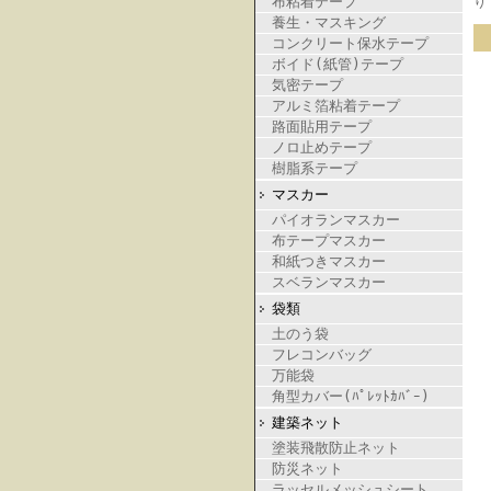
布粘着テープ
り
養生・マスキング
コンクリート保水テープ
ボイド(紙管)テープ
気密テープ
アルミ箔粘着テープ
路面貼用テープ
ノロ止めテープ
樹脂系テープ
マスカー
パイオランマスカー
布テープマスカー
和紙つきマスカー
スベランマスカー
袋類
土のう袋
フレコンバッグ
万能袋
角型カバー(ﾊﾟﾚｯﾄｶﾊﾞｰ)
建築ネット
塗装飛散防止ネット
防災ネット
ラッセルメッシュシート