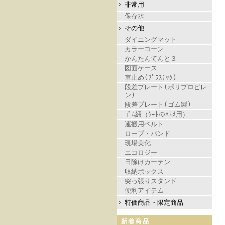
非常用
保存水
その他
ダイニングマット
カラーコーン
かんたんてんと３
図面ケース
車止め(ﾌﾟﾗｽﾁｯｸ)
段差プレート(ポリプロピレ
ン)
段差プレート(ゴム製)
ｺﾞﾑ紐（ｼｰﾄのﾊﾄﾒ用）
運搬用ベルト
ロープ・バンド
現場美化
エコロジー
日除けカーテン
収納ボックス
突っ張りスタンド
便利アイテム
特価商品・限定商品
新着商品