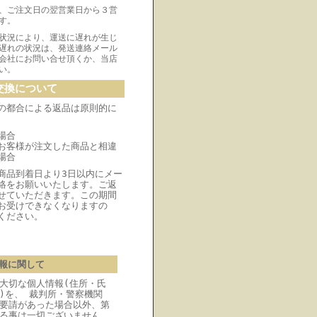
、ご注文日の翌営業日から３営
す。
状況により、運送に遅れが生じ
遅れの状況は、発送連絡メール
会社にお問い合せ頂くか、当店
い。
交換について
の都合による返品は原則的に
場合
お客様が注文した商品と相違
場合
商品到着日より3日以内にメー
絡をお願いいたします。ご返
せていただきます。この期間
お受けできなくなりますの
ください。
報に関して
大切な個人情報(住所・氏
)を、 裁判所・警察機関
要請があった場合以外、第
る事は一切ございません。