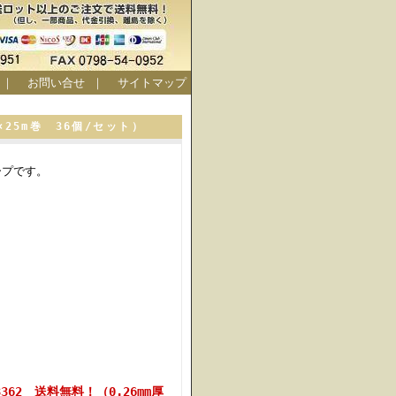
｜
お問い合せ
｜
サイトマップ
×25m巻 36個/セット）
ープです。
62 送料無料！（0.26mm厚