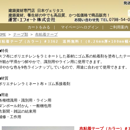
建築資材専門店 日本ヴェリタス
建築資材、養生材の中でも高品質、かつ低価格で商品販売！
カートをみる
｜
マイページへログイン
｜
ご利用案内
OME
>
テープ類
>
布粘着テープ
布粘着テープ（カラー）＃3362 送料無料！（0.26mm厚×100mm幅
■特長
スフ布にポリエチレンをラミネートした基材にゴム系の粘着剤を塗布したテ
外観が平滑かつ鮮やかで、識別用やライン用に使用できます。
鮮やかな色を9色ラインナップしているので、用途に合わせて使用できます。
■材質
ポリエチレンラミネート布＋ゴム系接着剤
■用途
各種標識用・識別用・ライン用
ダンボール封かん・一般梱包用
古新聞・雑誌の結束用
補修・工作用
布粘着テープ（カラー）＃33