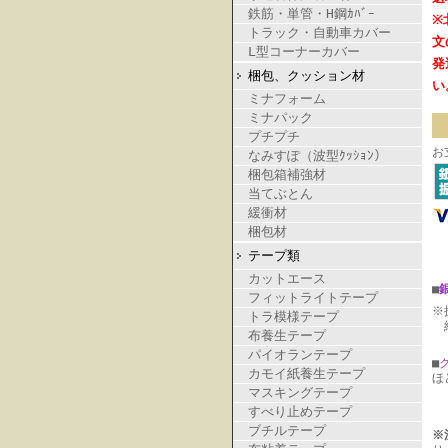
鉄筋・単管・H鋼ｶﾊﾞｰ
※
トラック・自動車カバー
文
L型コーナーカバー
発
梱包、クッション材
い
ミナフォーム
ミナパック
プチプチ
お
なみすぽ（波型ｸｯｼｮﾝ）
梱包箱補強材
当てぶとん
緩衝材
梱包材
テープ類
カットエース
■
フィットライトテープ
※
トラ模様テープ
納
布養生テープ
パイオランテープ
■
カモイ紙養生テープ
ほ
マスキングテープ
すべり止めテープ
ブチルテープ
※