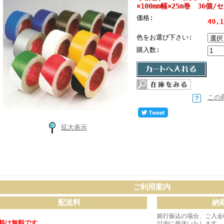
×100mm幅×25m巻 36個/
価格:
49,
色をお選び下さい:
購入数:
この
拡大表示
ご利用案内
配送料
納
銀行振込の場合、ご入金
料は無料です。
以内に発送いたします。