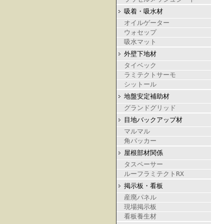
吸着・吸水材
オイルゲーター
ウォセップ
吸水マット
外壁下地材
タイベック
ラミテクトサーモ
シットール
地盤安定補助材
グランドグリッド
目地バックアップ材
マルマル
角バッカー
屋根部材関係
タスペーサー
ルーフラミテクトRX
掲示板・看板
産廃パネル
現場掲示板
看板養生材