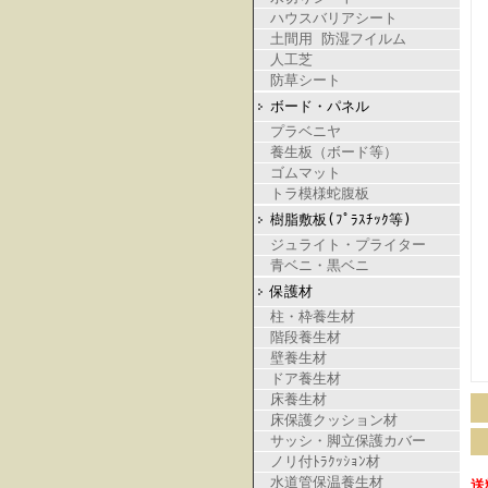
ハウスバリアシート
土間用 防湿フイルム
人工芝
防草シート
ボード・パネル
プラベニヤ
養生板（ボード等）
ゴムマット
トラ模様蛇腹板
樹脂敷板(ﾌﾟﾗｽﾁｯｸ等)
ジュライト・プライター
青ベニ・黒ベニ
保護材
柱・枠養生材
階段養生材
壁養生材
ドア養生材
床養生材
床保護クッション材
サッシ・脚立保護カバー
ノリ付ﾄﾗｸｯｼｮﾝ材
水道管保温養生材
送