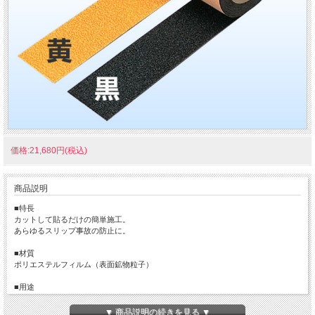
価格:21,680円(税込)
商品説明
■特長
カットして貼るだけの簡単施工。
あらゆるスリップ事故の防止に。
■材質
ポリエステルフィルム（表面鉱物粒子）
■用途
建物の出入り口・階段･スロープなどのすべりやすい床面･航空機のタラップや建設
機械のすべり止め
▼ 商品説明の続きを見る ▼