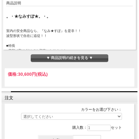
商品説明
。・★なみすぽ★。・。
室内の安全商品なら、『なみ★すぽ』を是非！！
波型形状で自在に追従！！
■特長
○薄型で取り付けても邪魔になりません。
○クッション性抜群のスポンジで、衝撃を吸収します。
▼ 商品説明の続きを見る ▼
○はさみやカッターでのカットが可能で加工が簡単です。
■材質
価格:
30,600円
(税込)
EPDMスポンジ＋紙系粘着テープ
■用途
耐候性に優れていますので、屋内はもちろんのこと駐車場や倉庫等の屋外でも安心
してご使用頂けます。
注文
体育館などにもおすすめです。
カラーをお選び下さい：
購入数：
セット