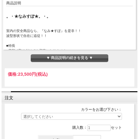
商品説明
。・★なみすぽ★。・。
室内の安全商品なら、『なみ★すぽ』を是非！！
波型形状で自在に追従！！
■特長
○薄型で取り付けても邪魔になりません。
○クッション性抜群のスポンジで、衝撃を吸収します。
▼ 商品説明の続きを見る ▼
○はさみやカッターでのカットが可能で加工が簡単です。
■材質
価格:
23,500円
(税込)
EPDMスポンジ＋紙系粘着テープ
■用途
耐候性に優れていますので、屋内はもちろんのこと駐車場や倉庫等の屋外でも安心
してご使用頂けます。
注文
体育館などにもおすすめです。
カラーをお選び下さい：
購入数：
セット