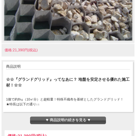
価格:21,390円(税込)
商品説明
☆☆『グランドグリッド』ってなあに？ 地盤を安定させる優れた施工
材！☆☆
1個で約8㎏（10㎡分）と超軽量！特殊不織布を基材としたグランドグリッド！
★特長は以下の通り↓↓
●斜面の土砂流出抑制/半恒久的防草処理
斜面に砂利敷きが可能です。
▼ 商品説明の続きを見る ▼
砂利敷きにより防草シートなどを保護し、半永久的な雑草抑制ができます。
●砂利敷き駐車場に