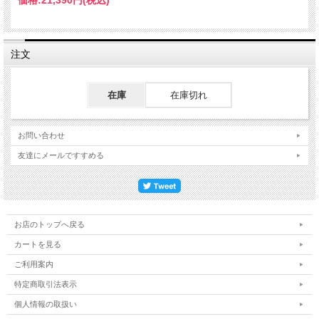
価格:
21,390円
(税込)
砂利敷き駐車場に特有のワダチの発生を抑えます。
土間コンクリートなどに比べ、コストを抑えられます。
養生期間がないため、土間コンクリートなどに比べ施工期間が短くてすみます。
撤去も容易で、簡易駐車場に最適です。
注文
●おしゃれなエクステリアを
グリッドにカラー砂利を詰めれば、様々なデザインが可能です。
砂利が動かず、歩きやすいアプローチが可能です。
在庫
在庫切れ
スロープでの砂利敷きも可能です。
●素材はもちろん機能もエコ 水分を通すので、蒸散効果により周囲をクールダウン
します。
お問い合わせ
揮発成分や臭いも一切なく、住宅まわりに最適な材料です。
友達にメールですすめる
※抜群の作業性！はさみやカッターで簡単にカットできます。
※施工目的・施工場所に応じて、地面をならしたり下地シートを敷く等の整地を行
ってください。
※しっかり安定させるためコ型、L型ピンを併用されることをお勧めします。
※表記のサイズは拡張時のサイズです。
お店のトップへ戻る
カートを見る
ご利用案内
特定商取引法表示
個人情報の取扱い