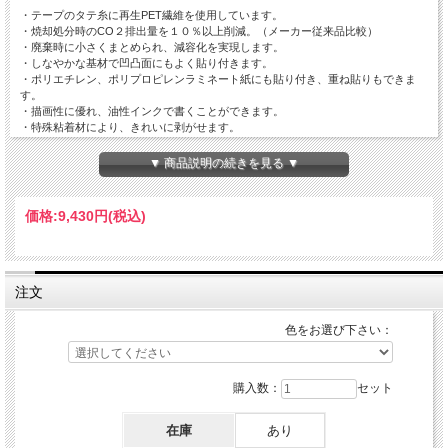
・テープのタテ糸に再生PET繊維を使用しています。
・焼却処分時のCO２排出量を１０％以上削減。（メーカー従来品比較）
・廃棄時に小さくまとめられ、減容化を実現します。
・しなやかな基材で凹凸面にもよく貼り付きます。
・ポリエチレン、ポリプロピレンラミネート紙にも貼り付き、重ね貼りもできま
す。
・描画性に優れ、油性インクで書くことができます。
・特殊粘着材により、きれいに剥がせます。
▼ 商品説明の続きを見る ▼
価格:
9,430円
(税込)
注文
色をお選び下さい：
購入数：
セット
在庫
あり