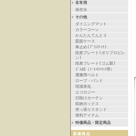
非常用
保存水
その他
ダイニングマット
カラーコーン
かんたんてんと３
図面ケース
車止め(ﾌﾟﾗｽﾁｯｸ)
段差プレート(ポリプロピレ
ン)
段差プレート(ゴム製)
ｺﾞﾑ紐（ｼｰﾄのﾊﾄﾒ用）
運搬用ベルト
ロープ・バンド
現場美化
エコロジー
日除けカーテン
収納ボックス
突っ張りスタンド
便利アイテム
特価商品・限定商品
新着商品