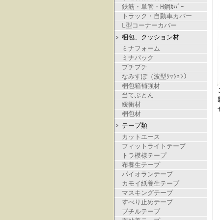
鉄筋・単管・H鋼ｶﾊﾞｰ
トラック・自動車カバー
L型コーナーカバー
梱包、クッション材
ミナフォーム
ミナパック
プチプチ
なみすぽ（波型ｸｯｼｮﾝ）
梱包箱補強材
当てぶとん
緩衝材
梱包材
テープ類
カットエース
フィットライトテープ
トラ模様テープ
布養生テープ
パイオランテープ
カモイ紙養生テープ
マスキングテープ
すべり止めテープ
ブチルテープ