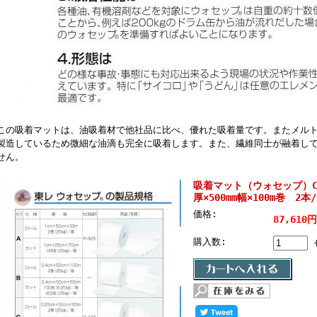
この吸着マットは、油吸着材で他社品に比べ、優れた吸着量です。またメル
製造しているため微細な油滴も完全に吸着します。また、繊維同士が融着し
せん。
吸着マット（ウォセップ）C
厚×500mm幅×100m巻 2
価格:
87,610
購入数: