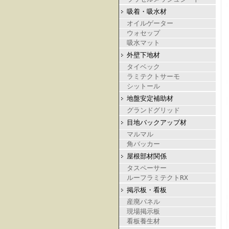
吸着・吸水材
オイルゲーター
ウォセップ
吸水マット
外壁下地材
タイベック
ラミテクトサーモ
シットール
地盤安定補助材
グランドグリッド
目地バックアップ材
マルマル
角バッカー
屋根部材関係
タスペーサー
ルーフラミテクトRX
掲示板・看板
産廃パネル
現場掲示板
看板養生材