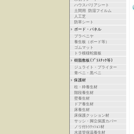
ハウスバリアシート
土間用 防湿フイルム
人工芝
防草シート
ボード・パネル
プラベニヤ
養生板（ボード等）
ゴムマット
トラ模様蛇腹板
樹脂敷板(ﾌﾟﾗｽﾁｯｸ等)
ジュライト・プライター
青ベニ・黒ベニ
保護材
柱・枠養生材
階段養生材
壁養生材
ドア養生材
床養生材
床保護クッション材
サッシ・脚立保護カバー
ノリ付ﾄﾗｸｯｼｮﾝ材
水道管保温養生材