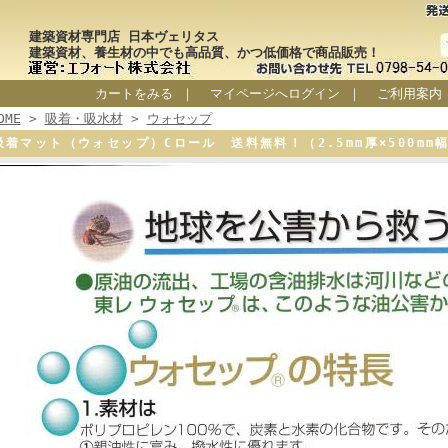
建築資材専門店 日本ヴェリタス
建築資材、養生材の中でも高品質、かつ低価格で商品販売！
カートをみる
｜
マイページへログイン
｜
ご利用案内
OME
>
吸着・吸水材
>
ウォセップ
吸着マット（ウォセップ）Cロール 送料無料！（2.5mm厚×500mm幅