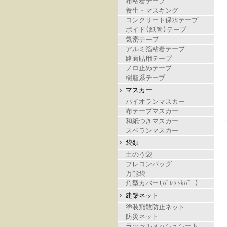
布粘着テープ
養生・マスキング
コンクリート保水テープ
ボイド(紙管)テープ
気密テープ
アルミ箔粘着テープ
路面貼用テープ
ノロ止めテープ
樹脂系テープ
マスカー
パイオランマスカー
布テープマスカー
和紙つきマスカー
スベランマスカー
袋類
土のう袋
フレコンバッグ
万能袋
角型カバー(ﾊﾟﾚｯﾄｶﾊﾞｰ)
建築ネット
塗装飛散防止ネット
防災ネット
ラッセルメッシュシート