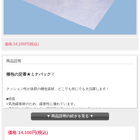
価格:14,100円(税込)
商品説明
梱包の定番★ミナパック！
クッション性が抜群の梱包資材、どこでも何にでも大活躍します！
■特長
○気泡緩衝材のため、緩衝性に優れています。
○柔軟性にも富んでおり、商品等を傷つけずソフトに包めます。
○耐薬品性にも優れており、長期間の保護に向いています。
▼ 商品説明の続きを見る ▼
■材質 ポリエチレン
価格:
14,100円
(税込)
用途は何にでも！引越時や商品発送の際にはもってこい！最もおすすめです。