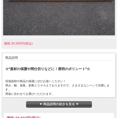
価格:30,560円(税込)
商品説明
☆*資材の保護や間仕切りなどに！透明のポリシート*☆
現場資材や商品の保護にぜひお使いください！
厚み、幅、規格、多数とりそろえておりますので、さまざまなシーンで活躍しま
す。
用途に合わせてお選びいただけます。
■材質 ポリエチレン
▼ 商品説明の続きを見る ▼
※サイズが0.01mm厚み×900ダブルmm幅×100m巻です。
幅が900×2なので、広げれば1800になります。