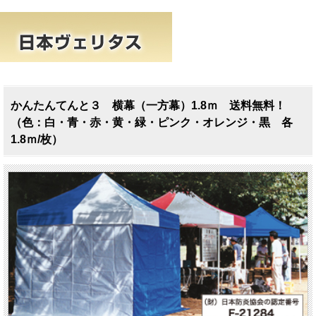
かんたんてんと３ 横幕（一方幕）1.8ｍ 送料無料！
（色：白・青・赤・黄・緑・ピンク・オレンジ・黒 各
1.8ｍ/枚）