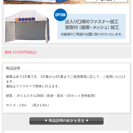
価格:10,620円(税込)
商品説明
横幕は全て1方幕です。1方幕から4方幕までご使用環境に応じて、ご使用いただけ
ます。
連結はファスナーで簡単に行えます。
材質： ポリエステル250D（防炎・防水・UVカット塗布処理）
サイズ：1.8ｍ （高さ1.9ｍ）
▼ 商品説明の続きを見る ▼